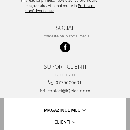
Vreau sa primesc newsletter cu promotiile
magazinului. Afla mai multe in
Politica de
Confidentialitate
SOCIAL
Urmareste-ne in social media
SUPORT CLIENTI
08:00-15:00
0775600601
contact@IQelectric.ro
MAGAZINUL MEU
CLIENTI