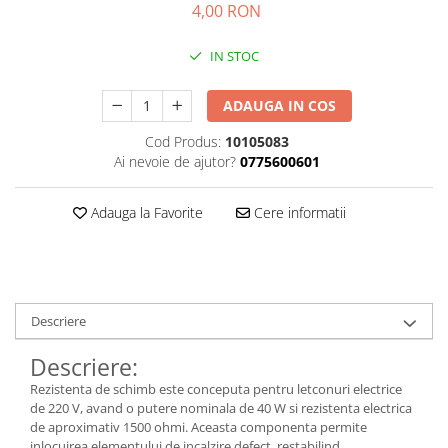
4,00 RON
Kit-uri DIY
automatizari
Smartwatch
Microintrerupatoare
Paste de lipit
Unelte Scule Auto
Amplificatoare RGB
Module cu releu
Sonerii wireless
Suport telefon
Punti redresoare
Surse de laborator
Controllere
IN STOC
Module si aparate de masura
Tastaturi
suporti video proiector
Relee
Suruburi, dibluri si accesorii uz
Iluminat interactiv
Motoare
general
Telecomenzi
Termometre Hidrometre
ADAUGA IN COS
Tranzistoare
Iluminat stradal
Barometre
Raspberry PI
Termometre
Videointerfoane
Cod Produs:
10105083
Ventilatoare
Lampa de birou
transmitatoare radio
Ai nevoie de ajutor?
0775600601
Surse de alimentare robotica
Unelte si aparate de masura
Yale electromagnetice
Lampi solare
Ventilatoare si racitoare aer
Surse de alimentare speciale
Lanterne
Adauga la Favorite
Cere informatii
Spoturi Led
Telecomenzi lustra
Tuburi LED
Descriere
Descriere:
Rezistenta de schimb este conceputa pentru letconuri electrice
de 220 V, avand o putere nominala de 40 W si rezistenta electrica
de aproximativ 1500 ohmi. Aceasta componenta permite
inlocuirea elementului de incalzire defect, restabilind