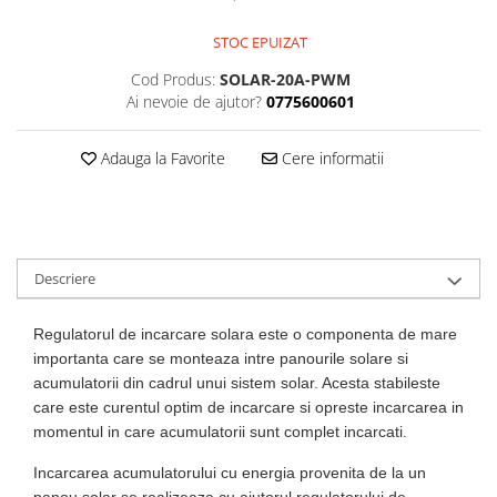
Kit-uri DIY
automatizari
Smartwatch
Microintrerupatoare
Paste de lipit
Unelte Scule Auto
Amplificatoare RGB
STOC EPUIZAT
Module cu releu
Sonerii wireless
Suport telefon
Punti redresoare
Surse de laborator
Controllere
Cod Produs:
SOLAR-20A-PWM
Module si aparate de masura
Tastaturi
suporti video proiector
Relee
Suruburi, dibluri si accesorii uz
Iluminat interactiv
Ai nevoie de ajutor?
0775600601
Motoare
general
Telecomenzi
Termometre Hidrometre
Tranzistoare
Iluminat stradal
Barometre
Raspberry PI
Termometre
Videointerfoane
Adauga la Favorite
Cere informatii
Ventilatoare
Lampa de birou
transmitatoare radio
Surse de alimentare robotica
Unelte si aparate de masura
Yale electromagnetice
Lampi solare
Ventilatoare si racitoare aer
Surse de alimentare speciale
Lanterne
Spoturi Led
Descriere
Telecomenzi lustra
Tuburi LED
Regulatorul de incarcare solara este o componenta de mare
importanta care se monteaza intre panourile solare si
acumulatorii din cadrul unui sistem solar. Acesta stabileste
care este curentul optim de incarcare si opreste incarcarea in
momentul in care acumulatorii sunt complet incarcati.
Incarcarea acumulatorului cu energia provenita de la un