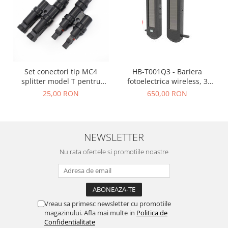
Set conectori tip MC4
HB-T001Q3 - Bariera
splitter model T pentru
fotoelectrica wireless, 3
panouri fotovoltaice
fascicule, alimentare solara
25,00 RON
650,00 RON
(ZF7T001Q3+)
NEWSLETTER
Nu rata ofertele si promotiile noastre
Vreau sa primesc newsletter cu promotiile
magazinului. Afla mai multe in
Politica de
Confidentialitate