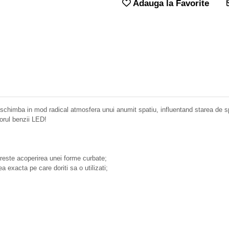
Adauga la Favorite
schimba in mod radical atmosfera unui anumit spatiu, influentand starea de spi
torul benzii LED!
e doreste acoperirea unei forme curbate;
 exacta pe care doriti sa o utilizati;