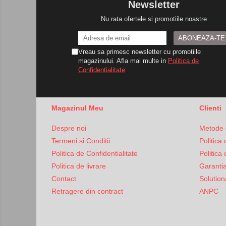
Newsletter
Bariere
Nu rata ofertele si promotiile noastre
Accesorii
Cartele si Tag-uri
Vreau sa primesc newsletter cu promotiile
Centrale de comanda
magazinului. Afla mai multe in
Politica de
Confidentialitate
Contactoare
Interfoane
Module radio
Magazinul Meu
Clienti
Module si telecomenzi
Despre noi
Metode 
automatizari
Termeni si Conditii
Politica
Sonerii wireless
Politica de Confidentialitate
Politica
Tastaturi
Politica de livrare
Garanti
Contact
Solutiona
Telecomenzi
Retragere din contract
ANPC
Videointerfoane
Yale electromagnetice