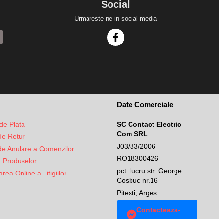
Social
Urmareste-ne in social media
Date Comerciale
de Plata
SC Contact Electric
Com SRL
 de Retur
J03/83/2006
 de Anulare a Comenzilor
RO18300426
a Produselor
pct. lucru str. George
rea Online a Litigiilor
Cosbuc nr.16
Pitesti, Arges
Contacteaza-