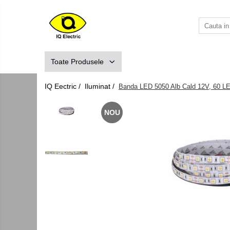
Toate Produsele
Arduino
Toate Produsele
Senzori Arduino
Surse miniatura pentru prototipuri
IQ Eectric /
Iluminat /
Banda LED 5050 Alb Cald 12V, 60 LE
Audio Arduino
NOU
Display Arduino
Module Diverse Arduino
Platforma de Dezvoltare
Adaptoare
Carcase
Conectica Arduino
Drivere de motor
Kit-uri