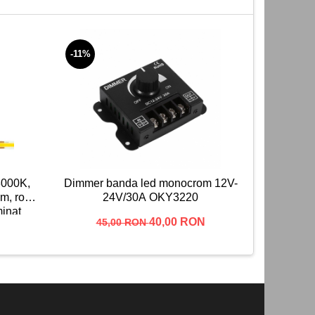
-11%
NOU
3000K,
Dimmer banda led monocrom 12V-
Intrerupa
m, rola
24V/30A OKY3220
5V/12V/24
minat
40,00 RON
45,00 RON
0