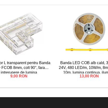
r L transparent pentru Banda
Banda LED COB alb cald, 
 FCOB 8mm, colt 90°, fara
24V, 480 LED/m, 10W/m, 8m
intrerupere de lumina
10m, lumina continua, ilu
9,00 RON
13,00 RON
interior, decorativ, IP2