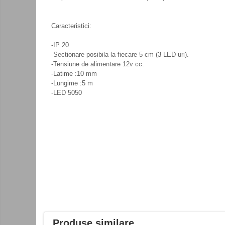
Consumabile
Cititoare coduri de bare
Caracteristici:
Accesorii pistoale de lipit
-IP 20
Aparate termoviziune
-Sectionare posibila la fiecare 5 cm (3 LED-uri).
-Tensiune de alimentare 12v cc.
Banda Izolatoare
-Latime :10 mm
Microscoape
-Lungime :5 m
-LED 5050
Paste de lipit
Surse de laborator
Suruburi, dibluri si accesorii uz
general
Termometre
Unelte si aparate de masura
Accesorii si electrice auto
Becuri auto, leduri
Control
acces
Suporturi telefoane
si
Produse similare
Surse