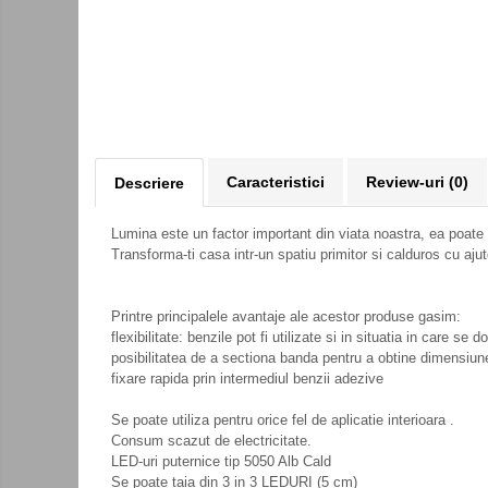
Kit-uri DIY
Module cu releu
Module si aparate de masura
Motoare
Raspberry PI
Caracteristici
Review-uri
(0)
Descriere
Surse de alimentare robotica
Surse de alimentare speciale
Lumina este un factor important din viata noastra, ea poate 
Transforma-ti casa intr-un spatiu primitor si calduros cu aju
Echipamente de laborator
Echipamente de protectie
Printre principalele avantaje ale acestor produse gasim:
Unelte de lipit
flexibilitate: benzile pot fi utilizate si in situatia in care s
posibilitatea de a sectiona banda pentru a obtine dimensiunea
Echipamente de atelier
fixare rapida prin intermediul benzii adezive
Pensete
Se poate utiliza pentru orice fel de aplicatie interioara .
Truse de scule
Consum scazut de electricitate.
LED-uri puternice tip 5050 Alb Cald
Aparate de masura si control
Se poate taia din 3 in 3 LEDURI (5 cm)