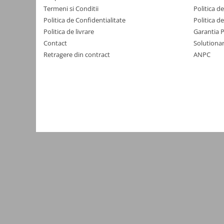
Yale electromagnetice
Termeni si Conditii
Politica d
Politica de Confidentialitate
Politica d
Surse de energie
Politica de livrare
Garantia 
Surse alimentare
Contact
Solutionar
Surse industriale
Retragere din contract
ANPC
Surse CCTV
Surse cu backup
Acumulatori
Convertoare DC
Incarcatoare acumulatori
Surse ermetice IP67
Surse pentru control acces
Surse TV universale
UPS Surse neintreruptibila
Smart home
Relee WiFi