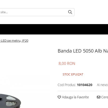
0 LED pe metru, IP20
Banda LED 5050 Alb Na
8,00 RON
STOC EPUIZAT
Cod Produs:
10104620
Ai nevo
Adauga la Favorite
Cere 