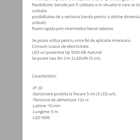
flexibilitate: benzile pot fi utilizate si in situatia in care s
Consumabile
curbate;
posibilitatea de a sectiona banda pentru a obtine dimensiu
Cititoare coduri de bare
utilizati;
Accesorii pistoale de lipit
fixare rapida prin intermediul benzii adezive
Aparate termoviziune
Se poate utiliza pentru orice fel de aplicatie interioara .
Consum scazut de electricitate.
Banda Izolatoare
LED-uri puternice tip 5050 Alb Natural
Microscoape
Se poate taia din 3 in 3 LEDURI (5 cm)
Paste de lipit
Caracteristici:
Surse de laborator
Suruburi, dibluri si accesorii uz
-IP 20
general
-Sectionare posibila la fiecare 5 cm (3 LED-uri).
-Tensiune de alimentare 12v cc.
Termometre
-Latime :10 mm
Unelte si aparate de masura
-Lungime :5 m
-LED 5050
Accesorii si electrice auto
Becuri auto, leduri
Suporturi telefoane