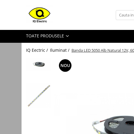
Toate Produsele
Arduino
TOATE PRODUSELE
Senzori Arduino
Surse miniatura pentru
IQ Eectric /
Iluminat /
Banda LED 5050 Alb Natural 12V, 6
prototipuri
Audio Arduino
NOU
Display Arduino
Module Diverse Arduino
Platforma de Dezvoltare
Adaptoare
Carcase
Conectica Arduino
Drivere de motor