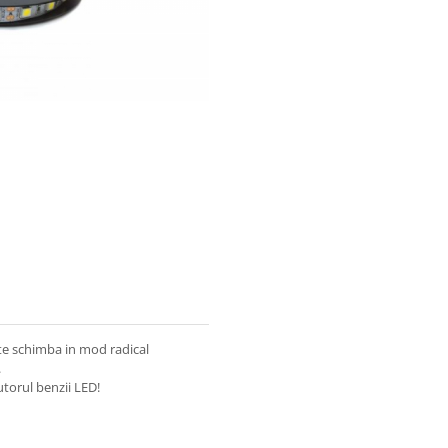
te schimba in mod radical
.
utorul benzii LED!