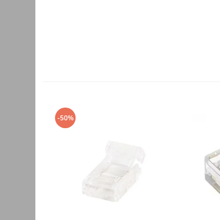
Accesorii auto
Accesorii tableta
Adaptoare casetofon / antene
Audio
Camere/DVR-uri Auto
Crocodili
Incarcatoare auto
-50%
Invertoare auto
Proiectoare auto
Testere si diagnoza auto
Unelte Scule Auto
Control acces si automatizari
Control acces
Automatizari porti culisante