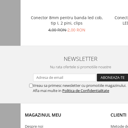
Automatizari porti batante
Automatizari usi garaj
Conector 8mm pentru banda led cob,
Conect
Bariere
tip I, 2 pini, clips
LE
Accesorii
4,00 RON
2,00 RON
Cartele si Tag-uri
Centrale de comanda
Contactoare
NEWSLETTER
Interfoane
Nu rata ofertele si promotiile noastre
Module radio
Module si telecomenzi
Vreau sa primesc newsletter cu promotiile magazinului.
automatizari
Afla mai multe in
Politica de Confidentialitate
Sonerii wireless
Tastaturi
MAGAZINUL MEU
CLIENTI
Telecomenzi
Videointerfoane
Despre noi
Metode de