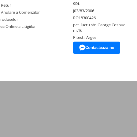
SRL
e Retur
J03/83/2006
e Anulare a Comenzilor
RO18300426
Produselor
pct. lucru str. George Cosbuc
ea Online a Litigiilor
nr.16
Pitesti, Arges
Contacteaza-ne