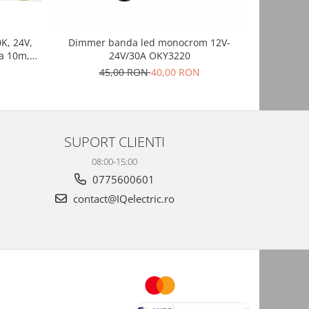
K, 24V,
Dimmer banda led monocrom 12V-
Intrerup
a 10m,
24V/30A OKY3220
5V/12V/24
erior,
45,00 RON
40,00 RON
SUPORT CLIENTI
08:00-15:00
0775600601
contact@IQelectric.ro