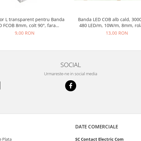
or L transparent pentru Banda
Banda LED COB alb cald, 3000
D FCOB 8mm, colt 90°, fara
480 LED/m, 10W/m, 8mm, rol
intrerupere de lumina
lumina continua, iluminat int
9,00 RON
13,00 RON
decorativ, IP20
SOCIAL
Urmareste-ne in social media
DATE COMERCIALE
 Plata
SC Contact Electric Com