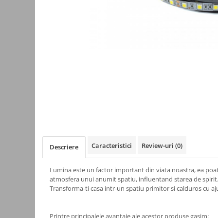
Kit-uri
Kit-uri DIY
Module cu releu
Module si aparate de masura
Motoare
Raspberry PI
Surse de alimentare robotica
Surse de alimentare speciale
Echipamente de laborator
Echipamente de protectie
Caracteristici
Review-uri
(0)
Descriere
Unelte de lipit
Lumina este un factor important din viata noastra, ea poa
Echipamente de atelier
atmosfera unui anumit spatiu, influentand starea de spirit
Pensete
Transforma-ti casa intr-un spatiu primitor si calduros cu aj
Truse de scule
Aparate de masura si control
Printre principalele avantaje ale acestor produse gasim: