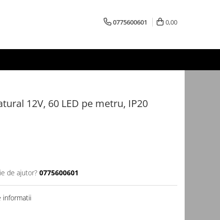
0775600601
0,00
tural 12V, 60 LED pe metru, IP20
ie de ajutor?
0775600601
informatii