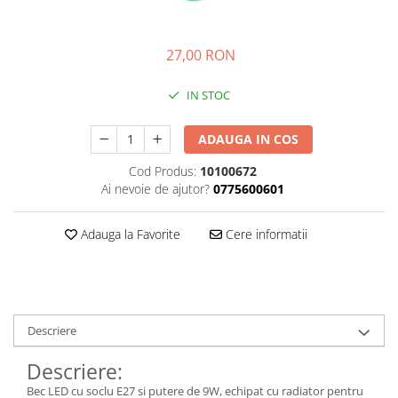
Kit-uri
Kit-uri DIY
27,00 RON
Module cu releu
IN STOC
Module si aparate de masura
Motoare
ADAUGA IN COS
Raspberry PI
Cod Produs:
10100672
Surse de alimentare robotica
Ai nevoie de ajutor?
0775600601
Surse de alimentare speciale
Echipamente de laborator
Adauga la Favorite
Cere informatii
Echipamente de protectie
Unelte de lipit
Echipamente de atelier
Descriere
Pensete
Descriere:
Truse de scule
Bec LED cu soclu E27 si putere de 9W, echipat cu radiator pentru
Aparate de masura si control