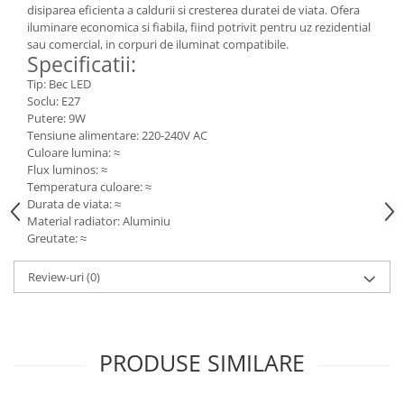
disiparea eficienta a caldurii si cresterea duratei de viata. Ofera
Consumabile
iluminare economica si fiabila, fiind potrivit pentru uz rezidential
sau comercial, in corpuri de iluminat compatibile.
Cititoare coduri de bare
Specificatii:
Accesorii pistoale de lipit
Tip: Bec LED
Soclu: E27
Aparate termoviziune
Putere: 9W
Tensiune alimentare: 220-240V AC
Banda Izolatoare
Culoare lumina: ≈
Microscoape
Flux luminos: ≈
Temperatura culoare: ≈
Paste de lipit
Durata de viata: ≈
Surse de laborator
Material radiator: Aluminiu
Greutate: ≈
Suruburi, dibluri si accesorii uz
general
Review-uri
(0)
Termometre
Unelte si aparate de masura
Accesorii si electrice auto
PRODUSE SIMILARE
Becuri auto, leduri
Suporturi telefoane