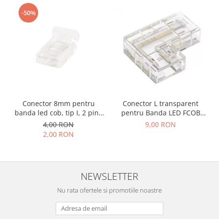
-50%
Accesorii auto
Accesorii tableta
Adaptoare casetofon / antene
Audio
Camere/DVR-uri Auto
Crocodili
Conector 8mm pentru
Conector L transparent
Incarcatoare auto
banda led cob, tip I, 2 pini,
pentru Banda LED FCOB
Invertoare auto
clips
8mm, colt 90°, fara
4,00 RON
9,00 RON
intrerupere de lumina
2,00 RON
Proiectoare auto
Testere si diagnoza auto
Unelte Scule Auto
NEWSLETTER
Control acces si automatizari
Nu rata ofertele si promotiile noastre
Control acces
Automatizari porti culisante