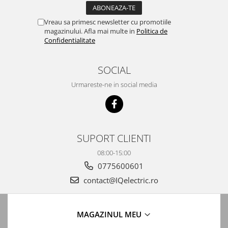
Automatizari porti batante
Automatizari usi garaj
Vreau sa primesc newsletter cu promotiile
magazinului. Afla mai multe in
Politica de
Bariere
Confidentialitate
Accesorii
SOCIAL
Cartele si Tag-uri
Centrale de comanda
Urmareste-ne in social media
Contactoare
Interfoane
Module radio
SUPORT CLIENTI
Module si telecomenzi
08:00-15:00
automatizari
0775600601
Sonerii wireless
contact@IQelectric.ro
Tastaturi
Telecomenzi
MAGAZINUL MEU
Videointerfoane