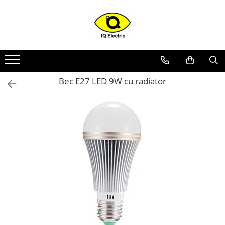
Toate Produsele
Arduino
Senzori Arduino
Bec E27 LED 9W cu radiator
Surse miniatura pentru
prototipuri
Audio Arduino
Display Arduino
Module Diverse Arduino
Platforma de Dezvoltare
Adaptoare
Carcase
Conectica Arduino
Drivere de motor