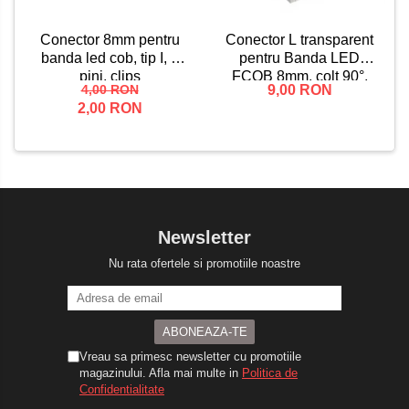
Conector L transparent
Conector 8mm pentru
pentru Banda LED
banda led cob, tip I, 2
FCOB 8mm, colt 90°,
pini, clips
9,00 RON
4,00 RON
fara intrerupere de
2,00 RON
lumina
Newsletter
Nu rata ofertele si promotiile noastre
Vreau sa primesc newsletter cu promotiile
magazinului. Afla mai multe in
Politica de
Confidentialitate