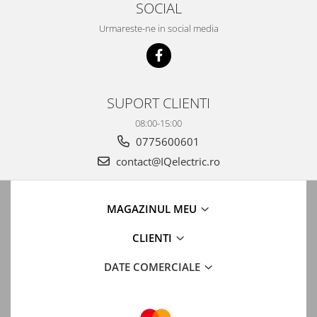
SOCIAL
Automatizari porti batante
Automatizari usi garaj
Urmareste-ne in social media
Bariere
Accesorii
Cartele si Tag-uri
SUPORT CLIENTI
Centrale de comanda
08:00-15:00
Contactoare
0775600601
Interfoane
contact@IQelectric.ro
Module radio
Module si telecomenzi
MAGAZINUL MEU
automatizari
CLIENTI
Sonerii wireless
Tastaturi
DATE COMERCIALE
Telecomenzi
Videointerfoane