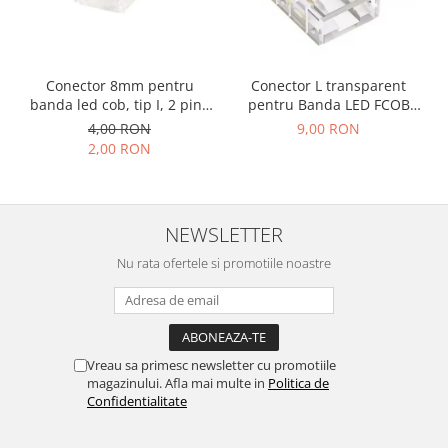
Accesorii auto
Accesorii tableta
Conector 8mm pentru
Conector L transparent
Adaptoare casetofon / antene
banda led cob, tip I, 2 pini,
pentru Banda LED FCOB
Audio
clips
8mm, colt 90°, fara
4,00 RON
9,00 RON
intrerupere de lumina
2,00 RON
Camere/DVR-uri Auto
Crocodili
Incarcatoare auto
NEWSLETTER
Invertoare auto
Nu rata ofertele si promotiile noastre
Proiectoare auto
Testere si diagnoza auto
Unelte Scule Auto
Vreau sa primesc newsletter cu promotiile
Control acces si automatizari
magazinului. Afla mai multe in
Politica de
Control acces
Confidentialitate
Automatizari porti culisante