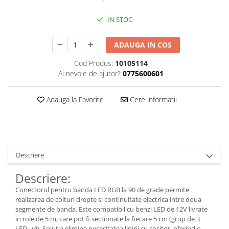
Kit-uri
IN STOC
Kit-uri DIY
Module cu releu
ADAUGA IN COS
Module si aparate de masura
Cod Produs:
10105114
Motoare
Ai nevoie de ajutor?
0775600601
Raspberry PI
Adauga la Favorite
Cere informatii
Surse de alimentare robotica
Surse de alimentare speciale
Echipamente de laborator
Echipamente de protectie
Descriere
Unelte de lipit
Descriere:
Echipamente de atelier
Conectorul pentru banda LED RGB la 90 de grade permite
Pensete
realizarea de colturi drepte si continuitate electrica intre doua
segmente de banda. Este compatibil cu benzi LED de 12V livrate
Truse de scule
in role de 5 m, care pot fi sectionate la fiecare 5 cm (grup de 3
Aparate de masura si control
LED-uri). Solutia elimina necesitatea lipirii cu cositor, oferind o