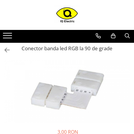
Toate Produsele
Arduino
Senzori Arduino
Conector banda led RGB la 90 de grade
Surse miniatura pentru
prototipuri
Audio Arduino
Display Arduino
Module Diverse Arduino
Platforma de Dezvoltare
Adaptoare
Carcase
Conectica Arduino
Drivere de motor
3,00 RON