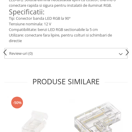
conectare rapida si sigura pentru instalatii de iluminat RGB.
Consumabile
Specificatii:
Cititoare coduri de bare
Tip: Conector banda LED RGB la 90°
Tensiune nominala: 12 V
Accesorii pistoale de lipit
Compatibilitate: benzi LED RGB sectionabile la 5 cm
Utilizare: conectare fara lipire, pentru colturi si schimbari de
Aparate termoviziune
directie
Banda Izolatoare
Review-uri
(0)
Microscoape
Paste de lipit
Surse de laborator
PRODUSE SIMILARE
Suruburi, dibluri si accesorii uz
general
Termometre
-50%
Unelte si aparate de masura
Accesorii si electrice auto
Becuri auto, leduri
Suporturi telefoane