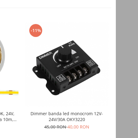
-11%
NOU
K, 24V,
Dimmer banda led monocrom 12V-
Intrerup
a 10m,
24V/30A OKY3220
5V/12V/24
erior,
45,00 RON
40,00 RON