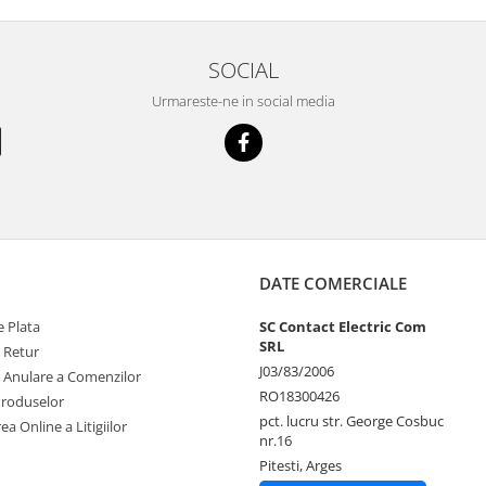
SOCIAL
Urmareste-ne in social media
DATE COMERCIALE
 Plata
SC Contact Electric Com
SRL
e Retur
J03/83/2006
e Anulare a Comenzilor
RO18300426
Produselor
pct. lucru str. George Cosbuc
ea Online a Litigiilor
nr.16
Pitesti, Arges