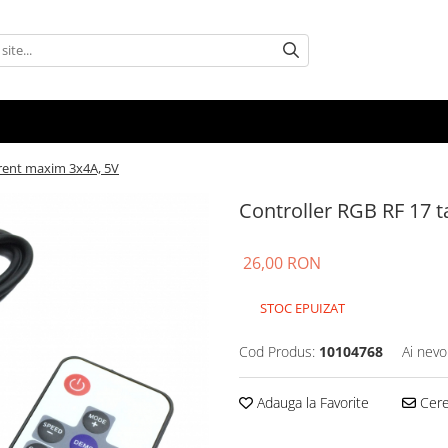
urent maxim 3x4A, 5V
Controller RGB RF 17 
26,00 RON
STOC EPUIZAT
Cod Produs:
10104768
Ai nevo
Adauga la Favorite
Cere 