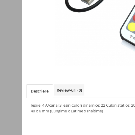
Kit-uri
Kit-uri DIY
Module cu releu
Module si aparate de masura
Motoare
Raspberry PI
Surse de alimentare robotica
Surse de alimentare speciale
Echipamente de laborator
Echipamente de protectie
Review-uri
(0)
Descriere
Unelte de lipit
Iesire: 4 A/canal 3 iesiri Culori dinamice: 22 Culori statice
Echipamente de atelier
40 x 6 mm (Lungime x Latime x Inaltime)
Pensete
Truse de scule
Aparate de masura si control