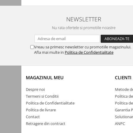
Accesorii auto
NEWSLETTER
Accesorii tableta
Adaptoare casetofon / antene
Nu rata ofertele si promotiile noastre
Audio
Camere/DVR-uri Auto
Vreau sa primesc newsletter cu promotiile magazinului.
Afla mai multe in
Politica de Confidentialitate
Crocodili
Incarcatoare auto
Invertoare auto
MAGAZINUL MEU
CLIENTI
Proiectoare auto
Despre noi
Metode de
Testere si diagnoza auto
Termeni si Conditii
Politica d
Unelte Scule Auto
Politica de Confidentialitate
Politica d
Control acces si automatizari
Politica de livrare
Garantia 
Contact
Solutionar
Control acces
Retragere din contract
ANPC
Automatizari porti culisante