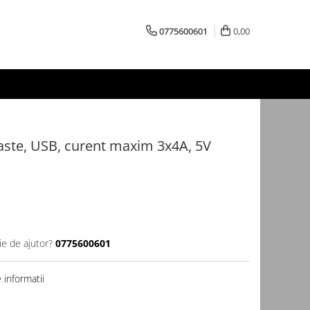
0775600601
0,00
taste, USB, curent maxim 3x4A, 5V
ie de ajutor?
0775600601
informatii