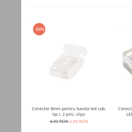
Consumabile
Cititoare coduri de bare
Accesorii pistoale de lipit
-50%
Aparate termoviziune
Banda Izolatoare
Microscoape
Paste de lipit
Surse de laborator
Suruburi, dibluri si accesorii uz
general
Termometre
Unelte si aparate de masura
Conector 8mm pentru banda led cob,
Conect
tip I, 2 pini, clips
LE
Accesorii si electrice auto
4,00 RON
2,00 RON
Becuri auto, leduri
Suporturi telefoane