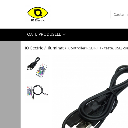
Toate Produsele
Arduino
TOATE PRODUSELE
Senzori Arduino
Surse miniatura pentru
IQ Eectric /
Iluminat /
Controller RGB RF 17 taste, USB, c
prototipuri
Audio Arduino
Display Arduino
Module Diverse Arduino
Platforma de Dezvoltare
Adaptoare
Carcase
Conectica Arduino
Drivere de motor