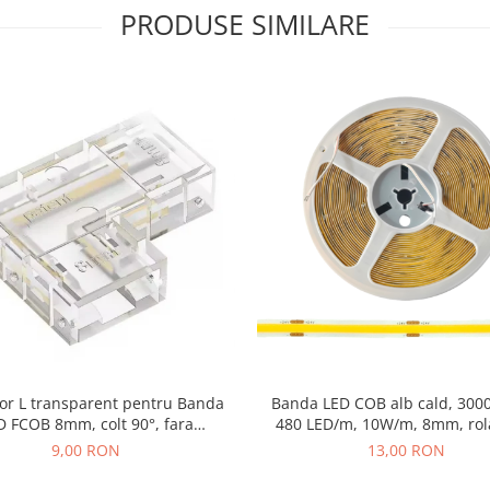
PRODUSE SIMILARE
or L transparent pentru Banda
Banda LED COB alb cald, 3000
D FCOB 8mm, colt 90°, fara
480 LED/m, 10W/m, 8mm, rol
intrerupere de lumina
lumina continua, iluminat int
9,00 RON
13,00 RON
decorativ, IP20