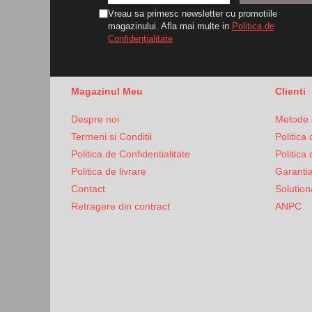
automatizari
Accesorii auto
de
Vreau sa primesc newsletter cu promotiile
energie
magazinului. Afla mai multe in
Politica de
Smart
Accesorii tableta
Confidentialitate
home
Adaptoare casetofon / antene
Conectica
Audio
Iluminat
Magazinul Meu
Clienti
Camere/DVR-uri Auto
Audio
Supraveghere
Crocodili
Despre noi
Metode 
video
Incarcatoare auto
Termeni si Conditii
Politica
Sisteme
Politica de Confidentialitate
Politica
Invertoare auto
de
Politica de livrare
Garanti
alarma
Aromaterapie
Proiectoare auto
Contact
Solutiona
Ingrijire
Testere si diagnoza auto
Retragere din contract
ANPC
corporala
Unelte Scule Auto
Control acces
Automatizari porti culisante
Automatizari porti batante
Automatizari usi garaj