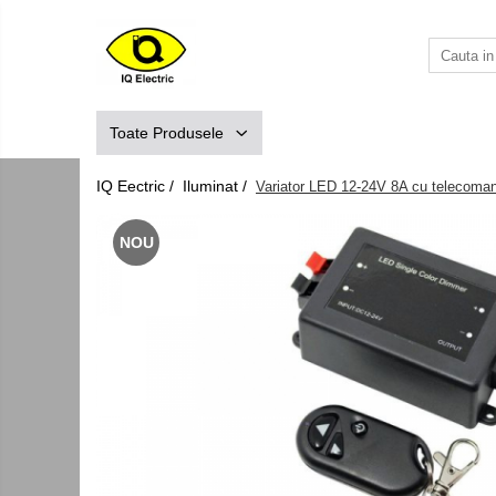
Toate Produsele
Arduino
Toate Produsele
Senzori Arduino
Surse miniatura pentru prototipuri
IQ Eectric /
Iluminat /
Variator LED 12-24V 8A cu telecoma
Audio Arduino
NOU
Display Arduino
Module Diverse Arduino
Platforma de Dezvoltare
Adaptoare
Carcase
Conectica Arduino
Drivere de motor
Kit-uri