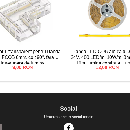
r L transparent pentru Banda
Banda LED COB alb cald, 
 FCOB 8mm, colt 90°, fara
24V, 480 LED/m, 10W/m, 8m
intrerupere de lumina
10m, lumina continua, ilu
9,00 RON
13,00 RON
interior, decorativ, IP2
Social
Urmareste-ne in social media