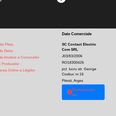
Date Comerciale
de Plata
SC Contact Electric
Com SRL
 de Retur
J03/83/2006
 de Anulare a Comenzilor
RO18300426
a Produselor
pct. lucru str. George
rea Online a Litigiilor
Cosbuc nr.16
Pitesti, Arges
Contacteaza-
ne