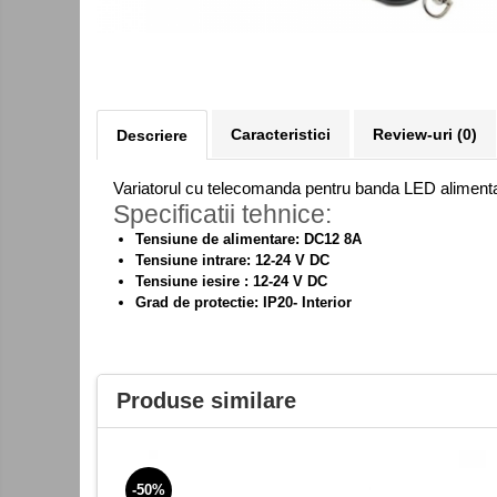
Kit-uri DIY
Module cu releu
Module si aparate de masura
Motoare
Caracteristici
Review-uri
(0)
Descriere
Raspberry PI
Variatorul cu telecomanda pentru banda LED alimentat 
Surse de alimentare robotica
Specificatii tehnice:
Surse de alimentare speciale
Tensiune de alimentare: DC12 8A
Tensiune intrare: 12-24 V DC
Echipamente de laborator
Tensiune iesire : 12-24 V DC
Echipamente de protectie
Grad de protectie: IP20- Interior
Unelte de lipit
Echipamente de atelier
Produse similare
Pensete
Truse de scule
Aparate de masura si control
-50%