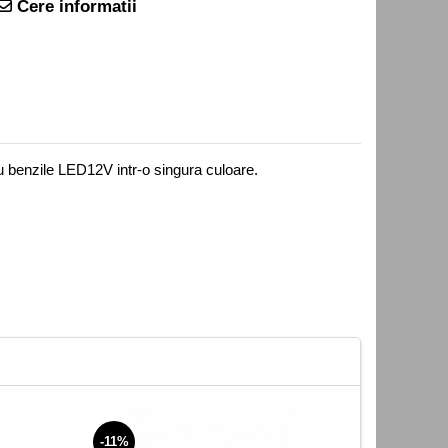
Cere informatii
ru benzile LED12V intr-o singura culoare.
-11%