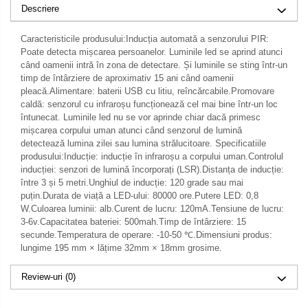
Descriere
Caracteristicile produsului:Inducția automată a senzorului PIR:
Poate detecta mișcarea persoanelor. Luminile led se aprind atunci
când oamenii intră în zona de detectare. Și luminile se sting într-un
timp de întârziere de aproximativ 15 ani când oamenii
pleacă.Alimentare: baterii USB cu litiu, reîncărcabile.Promovare
caldă: senzorul cu infraroșu funcționează cel mai bine într-un loc
întunecat. Luminile led nu se vor aprinde chiar dacă primesc
mișcarea corpului uman atunci când senzorul de lumină
detectează lumina zilei sau lumina strălucitoare. Specificatiile
produsului:Inducție: inducție în infraroșu a corpului uman.Controlul
inducției: senzori de lumină încorporați (LSR).Distanța de inducție:
între 3 și 5 metri.Unghiul de inducție: 120 grade sau mai
puțin.Durata de viață a LED-ului: 80000 ore.Putere LED: 0,8
W.Culoarea luminii: alb.Curent de lucru: 120mA.Tensiune de lucru:
3-6v.Capacitatea bateriei: 500mah.Timp de întârziere: 15
secunde.Temperatura de operare: -10-50 ℃.Dimensiuni produs:
lungime 195 mm × lățime 32mm × 18mm grosime.
Review-uri
(0)