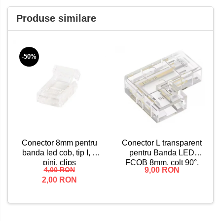
Produse similare
-50%
Conector L transparent
Conector 8mm pentru
pentru Banda LED
banda led cob, tip I, 2
FCOB 8mm, colt 90°,
pini, clips
9,00 RON
4,00 RON
fara intrerupere de
2,00 RON
lumina