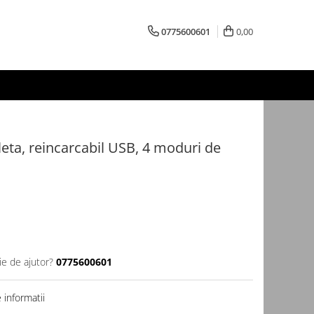
0775600601
0,00
leta, reincarcabil USB, 4 moduri de
ie de ajutor?
0775600601
informatii