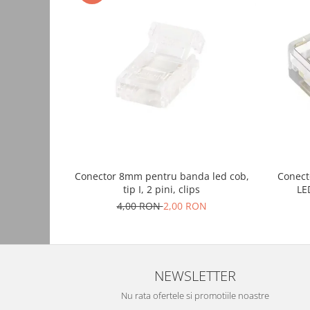
Consumabile
Cititoare coduri de bare
Accesorii pistoale de lipit
Aparate termoviziune
Banda Izolatoare
Microscoape
Paste de lipit
Surse de laborator
Conector 8mm pentru banda led cob,
Conect
tip I, 2 pini, clips
LE
Suruburi, dibluri si accesorii uz
general
4,00 RON
2,00 RON
Termometre
Unelte si aparate de masura
Accesorii si electrice auto
NEWSLETTER
Becuri auto, leduri
Nu rata ofertele si promotiile noastre
Suporturi telefoane