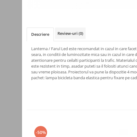
Kit-uri
Kit-uri DIY
Module cu releu
Module si aparate de masura
Review-uri
(0)
Descriere
Motoare
Lanterna / Farul Led este recomandat in cazul in care faceti
Raspberry PI
seara, in conditii de luminozitate mica sau in cazul in care do
atentionare pentru ceilalti participanti la trafic. Materialul
Surse de alimentare robotica
este rezistent in timp, asadar puteti sa il folositi atunci c
Surse de alimentare speciale
sau vreme ploioasa. Proiectorul va pune la dispozitie 4 mo
pachet: lampa bicicleta banda elastica pentru fixare pe cad
Echipamente de laborator
Echipamente de protectie
Unelte de lipit
Echipamente de atelier
Pensete
Truse de scule
-50%
Aparate de masura si control