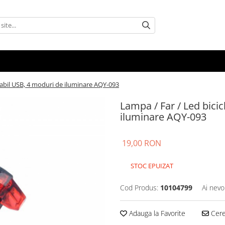
rcabil USB, 4 moduri de iluminare AQY-093
Lampa / Far / Led bicic
iluminare AQY-093
19,00 RON
STOC EPUIZAT
Cod Produs:
10104799
Ai nevo
Adauga la Favorite
Cere 