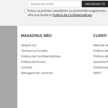
Accesorii auto
Vreau sa primesc newsletter cu promotiile magazinului.
Accesorii tableta
Afla mai multe in
Politica de Confidentialitate
Adaptoare casetofon / antene
Audio
MAGAZINUL MEU
CLIENTI
Camere/DVR-uri Auto
Crocodili
Despre noi
Metode de
Termeni si Conditii
Politica d
Incarcatoare auto
Politica de Confidentialitate
Politica d
Invertoare auto
Politica de livrare
Garantia 
Proiectoare auto
Contact
Solutionar
Retragere din contract
ANPC
Testere si diagnoza auto
Unelte Scule Auto
Control acces si automatizari
Control acces
Automatizari porti culisante