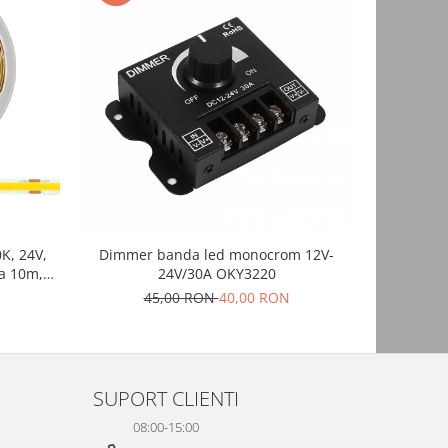
NOU
K, 24V,
Dimmer banda led monocrom 12V-
Intrerup
a 10m,
24V/30A OKY3220
5V/12V/24
erior,
45,00 RON
40,00 RON
SUPORT CLIENTI
08:00-15:00