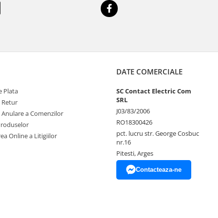
DATE COMERCIALE
 Plata
SC Contact Electric Com
SRL
e Retur
J03/83/2006
e Anulare a Comenzilor
RO18300426
Produselor
pct. lucru str. George Cosbuc
ea Online a Litigiilor
nr.16
Pitesti, Arges
Contacteaza-ne