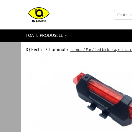
Toate Produsele
Arduino
TOATE PRODUSELE
Senzori Arduino
Surse miniatura pentru
IQ Eectric /
Iluminat /
Lampa / Far / Led bicicleta, reinca
prototipuri
Audio Arduino
Display Arduino
Module Diverse Arduino
Platforma de Dezvoltare
Adaptoare
Carcase
Conectica Arduino
Drivere de motor