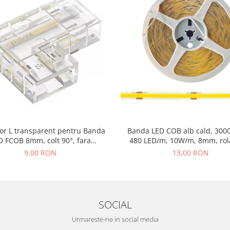
or L transparent pentru Banda
Banda LED COB alb cald, 3000
D FCOB 8mm, colt 90°, fara
480 LED/m, 10W/m, 8mm, rol
intrerupere de lumina
lumina continua, iluminat int
9,00 RON
13,00 RON
decorativ, IP20
SOCIAL
Urmareste-ne in social media