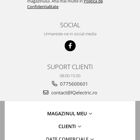
magazinului. Afla mai multe in
Politica de
Automatizari porti batante
Confidentialitate
Automatizari usi garaj
Bariere
SOCIAL
Accesorii
Urmareste-ne in social media
Cartele si Tag-uri
Centrale de comanda
Contactoare
SUPORT CLIENTI
Interfoane
08:00-15:00
Module radio
0775600601
Module si telecomenzi
contact@IQelectric.ro
automatizari
Sonerii wireless
MAGAZINUL MEU
Tastaturi
Telecomenzi
CLIENTI
Videointerfoane
DATE COMERCIALE