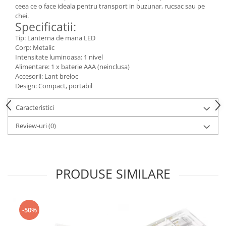
ceea ce o face ideala pentru transport in buzunar, rucsac sau pe
Consumabile
chei.
Specificatii:
Cititoare coduri de bare
Tip: Lanterna de mana LED
Accesorii pistoale de lipit
Corp: Metalic
Intensitate luminoasa: 1 nivel
Aparate termoviziune
Alimentare: 1 x baterie AAA (neinclusa)
Accesorii: Lant breloc
Banda Izolatoare
Design: Compact, portabil
Microscoape
Caracteristici
Paste de lipit
Surse de laborator
Review-uri
(0)
Suruburi, dibluri si accesorii uz
general
Termometre
PRODUSE SIMILARE
Unelte si aparate de masura
Accesorii si electrice auto
Becuri auto, leduri
-50%
Suporturi telefoane