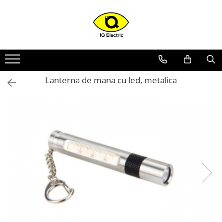
Toate Produsele
Arduino
Senzori Arduino
Lanterna de mana cu led, metalica
Surse miniatura pentru
prototipuri
Audio Arduino
Display Arduino
Module Diverse Arduino
Platforma de Dezvoltare
Adaptoare
Carcase
Conectica Arduino
Drivere de motor