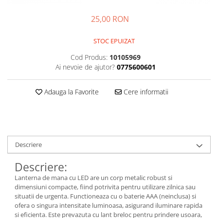
Kit-uri
25,00 RON
Kit-uri DIY
Module cu releu
STOC EPUIZAT
Module si aparate de masura
Cod Produs:
10105969
Ai nevoie de ajutor?
0775600601
Motoare
Raspberry PI
Adauga la Favorite
Cere informatii
Surse de alimentare robotica
Surse de alimentare speciale
Echipamente de laborator
Echipamente de protectie
Descriere
Unelte de lipit
Descriere:
Echipamente de atelier
Lanterna de mana cu LED are un corp metalic robust si
Pensete
dimensiuni compacte, fiind potrivita pentru utilizare zilnica sau
situatii de urgenta. Functioneaza cu o baterie AAA (neinclusa) si
Truse de scule
ofera o singura intensitate luminoasa, asigurand iluminare rapida
si eficienta. Este prevazuta cu lant breloc pentru prindere usoara,
Aparate de masura si control