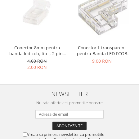
Accesorii auto
Accesorii tableta
Adaptoare casetofon / antene
Audio
Camere/DVR-uri Auto
Conector 8mm pentru
Conector L transparent
banda led cob, tip I, 2 pini,
pentru Banda LED FCOB
Crocodili
clips
8mm, colt 90°, fara
4,00 RON
9,00 RON
intrerupere de lumina
Incarcatoare auto
2,00 RON
Invertoare auto
Proiectoare auto
NEWSLETTER
Testere si diagnoza auto
Nu rata ofertele si promotiile noastre
Unelte Scule Auto
Control acces si automatizari
Control acces
Automatizari porti culisante
Vreau sa primesc newsletter cu promotiile