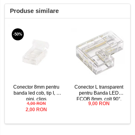
Produse similare
-50%
Conector L transparent
Conector 8mm pentru
pentru Banda LED
banda led cob, tip I, 2
FCOB 8mm, colt 90°,
pini, clips
9,00 RON
4,00 RON
fara intrerupere de
2,00 RON
lumina