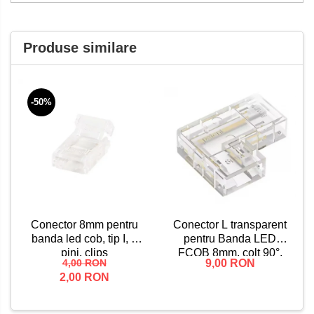
Produse similare
-50%
Conector L transparent
Conector 8mm pentru
pentru Banda LED
banda led cob, tip I, 2
FCOB 8mm, colt 90°,
pini, clips
9,00 RON
4,00 RON
fara intrerupere de
2,00 RON
lumina