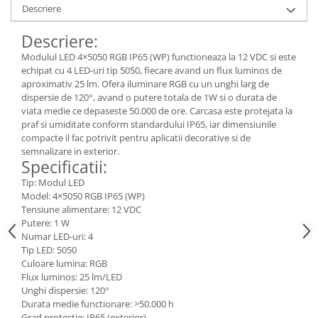
Descriere
Descriere:
Modulul LED 4×5050 RGB IP65 (WP) functioneaza la 12 VDC si este
echipat cu 4 LED-uri tip 5050, fiecare avand un flux luminos de
aproximativ 25 lm. Ofera iluminare RGB cu un unghi larg de
dispersie de 120°, avand o putere totala de 1W si o durata de
viata medie ce depaseste 50.000 de ore. Carcasa este protejata la
praf si umiditate conform standardului IP65, iar dimensiunile
compacte il fac potrivit pentru aplicatii decorative si de
semnalizare in exterior.
Specificatii:
Tip: Modul LED
Model: 4×5050 RGB IP65 (WP)
Tensiune alimentare: 12 VDC
Putere: 1 W
Numar LED-uri: 4
Tip LED: 5050
Culoare lumina: RGB
Flux luminos: 25 lm/LED
Unghi dispersie: 120°
Durata medie functionare: >50.000 h
Grad protectie: IP65 (exterior)