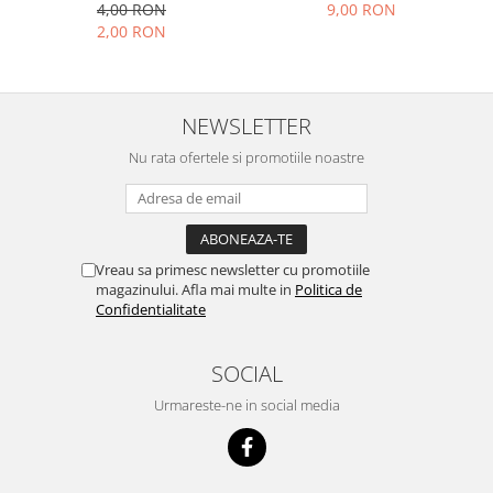
clips
8mm, colt 90°, fara
4,00 RON
9,00 RON
intrerupere de lumina
2,00 RON
NEWSLETTER
Nu rata ofertele si promotiile noastre
Vreau sa primesc newsletter cu promotiile
magazinului. Afla mai multe in
Politica de
Confidentialitate
SOCIAL
Urmareste-ne in social media