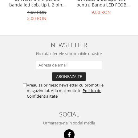
banda led cob, tip I, 2 pini,
pentru Banda LED FCOB
clips
8mm, colt 90°, fara
4,00 RON
9,00 RON
intrerupere de lumina
2,00 RON
NEWSLETTER
Nu rata ofertele si promotiile noastre
Vreau sa primesc newsletter cu promotiile
magazinului. Afla mai multe in
Politica de
Confidentialitate
SOCIAL
Urmareste-ne in social media