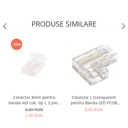
PRODUSE SIMILARE
-50%
Conector 8mm pentru
Conector L transparent
banda led cob, tip I, 2 pini,
pentru Banda LED FCOB
clips
8mm, colt 90°, fara
4,00 RON
9,00 RON
intrerupere de lumina
2,00 RON