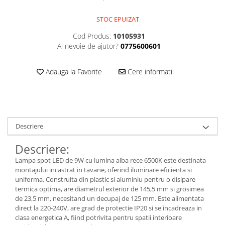
Kit-uri DIY
automatizari
Smartwatch
Microintrerupatoare
Paste de lipit
Unelte Scule Auto
Amplificatoare RGB
STOC EPUIZAT
Module cu releu
Sonerii wireless
Suport telefon
Punti redresoare
Surse de laborator
Controllere
Cod Produs:
10105931
Module si aparate de masura
Tastaturi
suporti video proiector
Relee
Suruburi, dibluri si accesorii uz
Iluminat interactiv
Ai nevoie de ajutor?
0775600601
Motoare
general
Telecomenzi
Termometre Hidrometre
Tranzistoare
Iluminat stradal
Barometre
Raspberry PI
Termometre
Videointerfoane
Adauga la Favorite
Cere informatii
Ventilatoare
Lampa de birou
transmitatoare radio
Surse de alimentare robotica
Unelte si aparate de masura
Yale electromagnetice
Lampi solare
Ventilatoare si racitoare aer
Surse de alimentare speciale
Lanterne
Spoturi Led
Descriere
Telecomenzi lustra
Descriere:
Tuburi LED
Lampa spot LED de 9W cu lumina alba rece 6500K este destinata
montajului incastrat in tavane, oferind iluminare eficienta si
uniforma. Construita din plastic si aluminiu pentru o disipare
termica optima, are diametrul exterior de 145,5 mm si grosimea
de 23,5 mm, necesitand un decupaj de 125 mm. Este alimentata
direct la 220-240V, are grad de protectie IP20 si se incadreaza in
clasa energetica A, fiind potrivita pentru spatii interioare