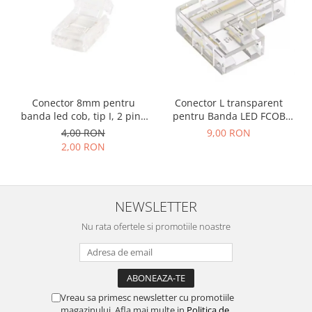
Conector 8mm pentru
Conector L transparent
banda led cob, tip I, 2 pini,
pentru Banda LED FCOB
clips
8mm, colt 90°, fara
4,00 RON
9,00 RON
intrerupere de lumina
2,00 RON
NEWSLETTER
Nu rata ofertele si promotiile noastre
Vreau sa primesc newsletter cu promotiile
magazinului. Afla mai multe in
Politica de