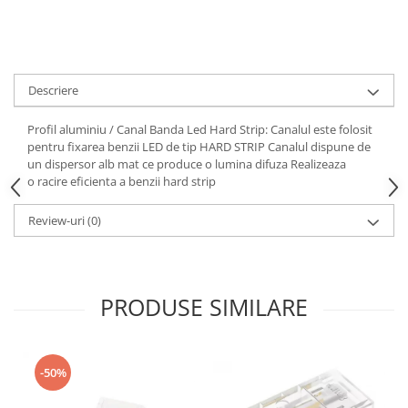
Consumabile
Cititoare coduri de bare
Accesorii pistoale de lipit
Descriere
Aparate termoviziune
Profil aluminiu / Canal Banda Led Hard Strip: Canalul este folosit
Banda Izolatoare
pentru fixarea benzii LED de tip HARD STRIP Canalul dispune de
un dispersor alb mat ce produce o lumina difuza Realizeaza
Microscoape
o racire eficienta a benzii hard strip
Paste de lipit
Review-uri
(0)
Surse de laborator
Suruburi, dibluri si accesorii uz
general
Termometre
PRODUSE SIMILARE
Unelte si aparate de masura
Accesorii si electrice auto
-50%
Becuri auto, leduri
Suporturi telefoane