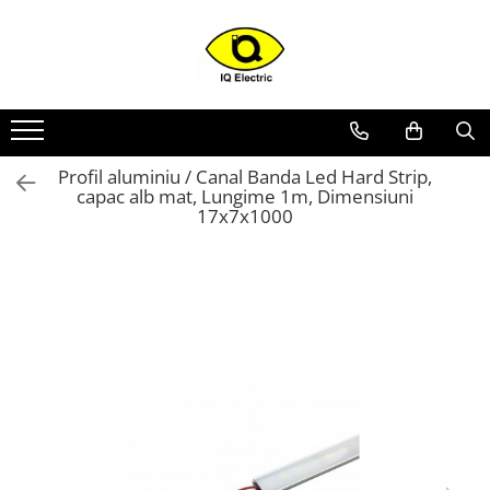
Toate Produsele
Arduino
Senzori Arduino
Profil aluminiu / Canal Banda Led Hard Strip,
Surse miniatura pentru
capac alb mat, Lungime 1m, Dimensiuni
prototipuri
17x7x1000
Audio Arduino
Display Arduino
Module Diverse Arduino
Platforma de Dezvoltare
Adaptoare
Carcase
Conectica Arduino
Drivere de motor