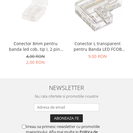
Accesorii auto
Accesorii tableta
Adaptoare casetofon / antene
Audio
Conector 8mm pentru
Conector L transparent
Camere/DVR-uri Auto
banda led cob, tip I, 2 pini,
pentru Banda LED FCOB
Crocodili
clips
8mm, colt 90°, fara
4,00 RON
9,00 RON
intrerupere de lumina
2,00 RON
Incarcatoare auto
Invertoare auto
Proiectoare auto
NEWSLETTER
Testere si diagnoza auto
Nu rata ofertele si promotiile noastre
Unelte Scule Auto
Control acces si automatizari
Control acces
Automatizari porti culisante
Vreau sa primesc newsletter cu promotiile
magazinului. Afla mai multe in
Politica de