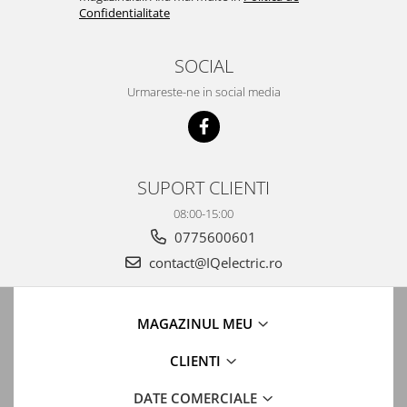
Automatizari porti batante
Confidentialitate
Automatizari usi garaj
SOCIAL
Bariere
Urmareste-ne in social media
Accesorii
Cartele si Tag-uri
Centrale de comanda
Contactoare
SUPORT CLIENTI
Interfoane
08:00-15:00
Module radio
0775600601
Module si telecomenzi
contact@IQelectric.ro
automatizari
Sonerii wireless
MAGAZINUL MEU
Tastaturi
CLIENTI
Telecomenzi
Videointerfoane
DATE COMERCIALE