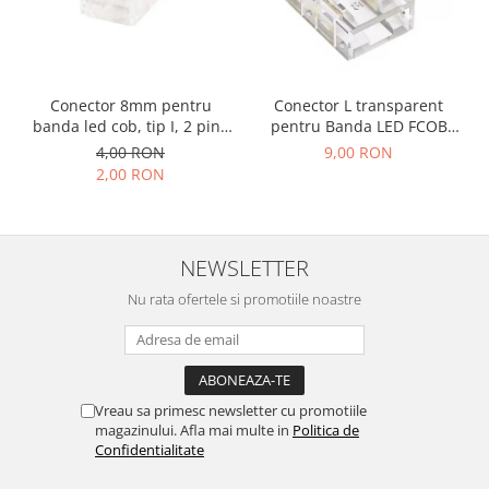
Conector 8mm pentru
Conector L transparent
banda led cob, tip I, 2 pini,
pentru Banda LED FCOB
clips
8mm, colt 90°, fara
4,00 RON
9,00 RON
intrerupere de lumina
2,00 RON
NEWSLETTER
Nu rata ofertele si promotiile noastre
Vreau sa primesc newsletter cu promotiile
magazinului. Afla mai multe in
Politica de
Confidentialitate