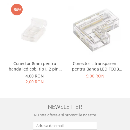
Accesorii auto
-50%
Accesorii tableta
Adaptoare casetofon / antene
Audio
Camere/DVR-uri Auto
Crocodili
Incarcatoare auto
Conector 8mm pentru
Conector L transparent
banda led cob, tip I, 2 pini,
pentru Banda LED FCOB
Invertoare auto
clips
8mm, colt 90°, fara
4,00 RON
9,00 RON
intrerupere de lumina
Proiectoare auto
2,00 RON
Testere si diagnoza auto
Unelte Scule Auto
NEWSLETTER
Control acces si automatizari
Control acces
Nu rata ofertele si promotiile noastre
Automatizari porti culisante