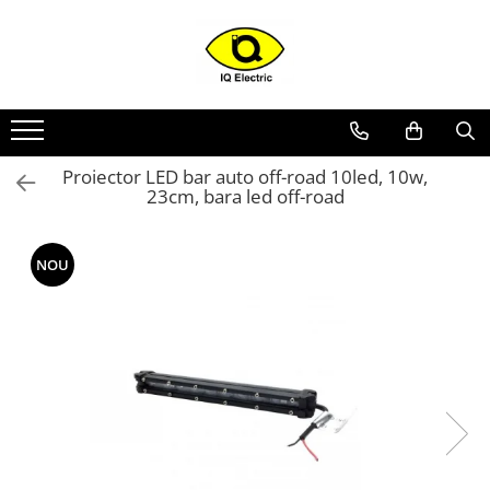
Toate Produsele
Arduino
Senzori Arduino
Proiector LED bar auto off-road 10led, 10w,
Surse miniatura pentru
23cm, bara led off-road
prototipuri
Audio Arduino
NOU
Display Arduino
Module Diverse Arduino
Platforma de Dezvoltare
Adaptoare
Carcase
Conectica Arduino
Drivere de motor