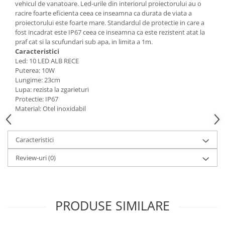
vehicul de vanatoare. Led-urile din interiorul proiectorului au o
racire foarte eficienta ceea ce inseamna ca durata de viata a
Consumabile
proiectorului este foarte mare. Standardul de protectie in care a
Cititoare coduri de bare
fost incadrat este IP67 ceea ce inseamna ca este rezistent atat la
praf cat si la scufundari sub apa, in limita a 1m.
Accesorii pistoale de lipit
Caracteristici
Aparate termoviziune
Led: 10 LED ALB RECE
Puterea: 10W
Banda Izolatoare
Lungime: 23cm
Lupa: rezista la zgarieturi
Microscoape
Protectie: IP67
Paste de lipit
Material: Otel inoxidabil
Surse de laborator
Suruburi, dibluri si accesorii uz
Caracteristici
general
Review-uri
(0)
Termometre
Unelte si aparate de masura
Accesorii si electrice auto
PRODUSE SIMILARE
Becuri auto, leduri
Suporturi telefoane