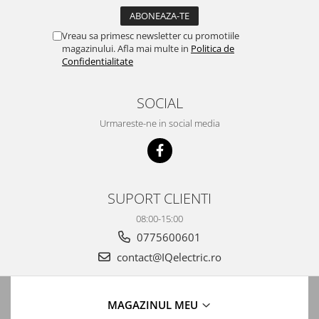
Automatizari porti batante
Automatizari usi garaj
Vreau sa primesc newsletter cu promotiile
magazinului. Afla mai multe in
Politica de
Bariere
Confidentialitate
Accesorii
Cartele si Tag-uri
SOCIAL
Centrale de comanda
Urmareste-ne in social media
Contactoare
Interfoane
Module radio
SUPORT CLIENTI
Module si telecomenzi
08:00-15:00
automatizari
0775600601
Sonerii wireless
contact@IQelectric.ro
Tastaturi
Telecomenzi
MAGAZINUL MEU
Videointerfoane