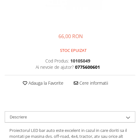
Kit-uri
Kit-uri DIY
Module cu releu
Module si aparate de masura
66,00 RON
Motoare
STOC EPUIZAT
Raspberry PI
Cod Produs:
10105049
Surse de alimentare robotica
Ai nevoie de ajutor?
0775600601
Surse de alimentare speciale
Echipamente de laborator
Adauga la Favorite
Cere informatii
Echipamente de protectie
Unelte de lipit
Echipamente de atelier
Descriere
Pensete
Truse de scule
Proiectorul LED bar auto este excelent in cazul in care doriti sa il
montati pe masina dvs. off-road, 4x4, tractor, atv sau orice alt
Aparate de masura si control