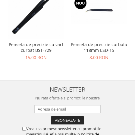
NOU
Yale electromagnetice
Surse de energie
Surse alimentare
Surse industriale
Surse CCTV
Penseta de precizie cu varf
Penseta de precizie curbata
Surse cu backup
curbat BST-729
118mm ESD-15
15,00 RON
8,00 RON
Acumulatori
Convertoare DC
Incarcatoare acumulatori
Surse ermetice IP67
NEWSLETTER
Surse pentru control acces
Nu rata ofertele si promotiile noastre
Surse TV universale
UPS Surse neintreruptibila
Smart home
Vreau sa primesc newsletter cu promotiile
Relee WiFi
magazinului. Afla mai multe in
Politica de