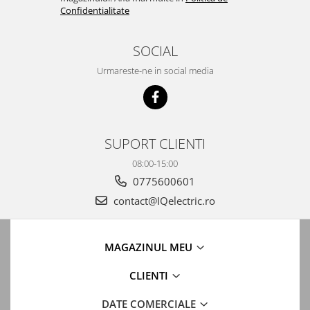
Confidentialitate
Intrerupatoare WiFi
Accesorii
SOCIAL
Automatizari Draperii
Urmareste-ne in social media
Camere WiFi
Control Robineti WiFi
Sigurante automate
SUPORT CLIENTI
Conectica
Cabluri de alimentare
08:00-15:00
0775600601
Elemente de protectie exterioara
contact@IQelectric.ro
Cabluri USB
Conectori
Accesorii
MAGAZINUL MEU
Adaptoare
CLIENTI
Amplificatoare de semnal
DATE COMERCIALE
Cabluri audio