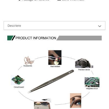
Consumabile
Cititoare coduri de bare
Accesorii pistoale de lipit
Descriere
Aparate termoviziune
Banda Izolatoare
Microscoape
Paste de lipit
Surse de laborator
Suruburi, dibluri si accesorii uz
general
Termometre
Unelte si aparate de masura
Accesorii si electrice auto
Becuri auto, leduri
Suporturi telefoane