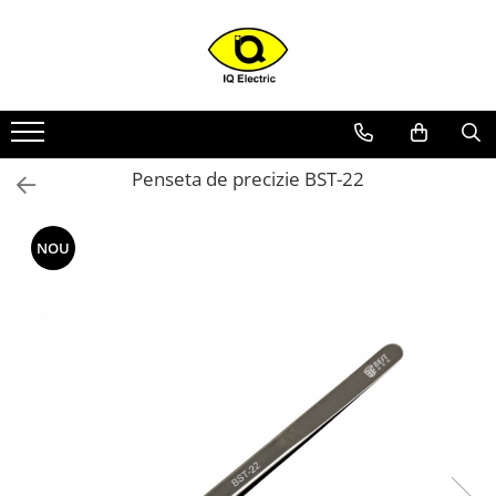
Toate Produsele
Arduino
Senzori Arduino
Penseta de precizie BST-22
Surse miniatura pentru
prototipuri
Audio Arduino
NOU
Display Arduino
Module Diverse Arduino
Platforma de Dezvoltare
Adaptoare
Carcase
Conectica Arduino
Drivere de motor