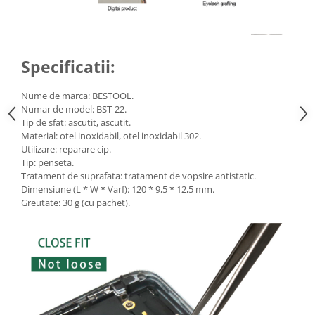
Accesorii auto
Accesorii tableta
Specificatii:
Adaptoare casetofon / antene
Audio
Nume de marca: BESTOOL.
Camere/DVR-uri Auto
Numar de model: BST-22.
Tip de sfat: ascutit, ascutit.
Crocodili
Material: otel inoxidabil, otel inoxidabil 302.
Utilizare: reparare cip.
Incarcatoare auto
Tip: penseta.
Invertoare auto
Tratament de suprafata: tratament de vopsire antistatic.
Dimensiune (L * W * Varf): 120 * 9,5 * 12,5 mm.
Proiectoare auto
Greutate: 30 g (cu pachet).
Testere si diagnoza auto
Unelte Scule Auto
Control acces si automatizari
Control acces
Automatizari porti culisante