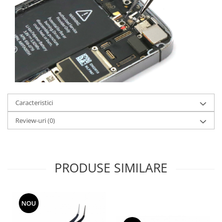
Automatizari porti batante
Automatizari usi garaj
Bariere
Accesorii
Cartele si Tag-uri
Centrale de comanda
Contactoare
Caracteristici
Interfoane
Review-uri
(0)
Module radio
Module si telecomenzi
automatizari
PRODUSE SIMILARE
Sonerii wireless
Tastaturi
Telecomenzi
NOU
Videointerfoane