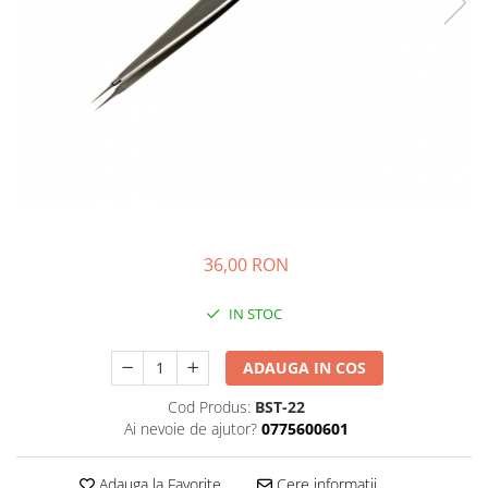
Kit-uri
Kit-uri DIY
Module cu releu
Module si aparate de masura
Motoare
Raspberry PI
Surse de alimentare robotica
Surse de alimentare speciale
36,00 RON
Echipamente de laborator
IN STOC
Echipamente de protectie
Unelte de lipit
ADAUGA IN COS
Echipamente de atelier
Cod Produs:
BST-22
Pensete
Ai nevoie de ajutor?
0775600601
Truse de scule
Adauga la Favorite
Cere informatii
Aparate de masura si control