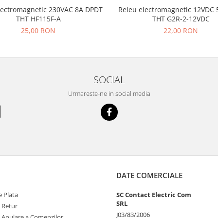
lectromagnetic 230VAC 8A DPDT
Releu electromagnetic 12VDC
THT HF115F-A
THT G2R-2-12VDC
25,00 RON
22,00 RON
SOCIAL
Urmareste-ne in social media
DATE COMERCIALE
 Plata
SC Contact Electric Com
SRL
e Retur
J03/83/2006
e Anulare a Comenzilor