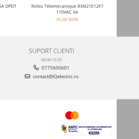
 5A DPDT
Releu Telemecanique RXN21E12F7
Modu
110VAC 5A
35,00 RON
6
SUPORT CLIENTI
08:00-15:00
0775600601
contact@IQelectric.ro