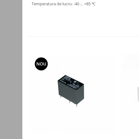
Temperatura de lucru: -40 … +85 ℃
Accesorii auto
Accesorii tableta
Adaptoare casetofon / antene
Audio
Camere/DVR-uri Auto
Crocodili
NOU
Incarcatoare auto
Invertoare auto
Proiectoare auto
Testere si diagnoza auto
Unelte Scule Auto
Control acces si automatizari
Control acces
Automatizari porti culisante