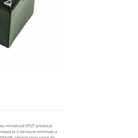
eu miniatural SPDT proiectat
oneaza la o tensiune nominala a
400mW, oferind timpi rapizi de