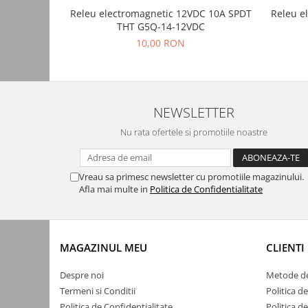
Automatizari porti batante
Releu electromagnetic 12VDC 10A SPDT
Releu e
THT G5Q-14-12VDC
Automatizari usi garaj
10,00 RON
Bariere
Accesorii
Cartele si Tag-uri
NEWSLETTER
Centrale de comanda
Nu rata ofertele si promotiile noastre
Contactoare
Interfoane
Module radio
Vreau sa primesc newsletter cu promotiile magazinului.
Afla mai multe in
Politica de Confidentialitate
Module si telecomenzi
automatizari
Sonerii wireless
MAGAZINUL MEU
CLIENTI
Tastaturi
Despre noi
Metode de
Telecomenzi
Termeni si Conditii
Politica d
Videointerfoane
Politica de Confidentialitate
Politica d