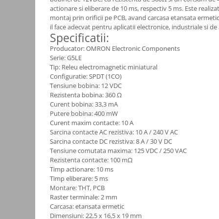
actionare si eliberare de 10 ms, respectiv 5 ms. Este realiz
Consumabile
montaj prin orificii pe PCB, avand carcasa etansata ermetic
il face adecvat pentru aplicatii electronice, industriale si d
Cititoare coduri de bare
Specificatii:
Accesorii pistoale de lipit
Producator: OMRON Electronic Components
Serie: G5LE
Aparate termoviziune
Tip: Releu electromagnetic miniatural
Banda Izolatoare
Configuratie: SPDT (1CO)
Tensiune bobina: 12 VDC
Microscoape
Rezistenta bobina: 360 Ω
Paste de lipit
Curent bobina: 33,3 mA
Putere bobina: 400 mW
Surse de laborator
Curent maxim contacte: 10 A
Sarcina contacte AC rezistiva: 10 A / 240 V AC
Suruburi, dibluri si accesorii uz
Sarcina contacte DC rezistiva: 8 A / 30 V DC
general
Tensiune comutata maxima: 125 VDC / 250 VAC
Termometre
Rezistenta contacte: 100 mΩ
Timp actionare: 10 ms
Unelte si aparate de masura
Timp eliberare: 5 ms
Montare: THT, PCB
Accesorii si electrice auto
Raster terminale: 2 mm
Becuri auto, leduri
Carcasa: etansata ermetic
Dimensiuni: 22,5 x 16,5 x 19 mm
Suporturi telefoane