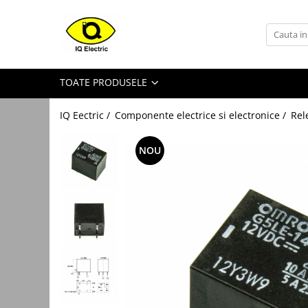
Toate Produsele
Arduino
TOATE PRODUSELE
Senzori Arduino
Surse miniatura pentru
IQ Eectric /
Componente electrice si electronice /
Rel
prototipuri
Audio Arduino
NOU
Display Arduino
Module Diverse Arduino
Platforma de Dezvoltare
Adaptoare
Carcase
Conectica Arduino
Drivere de motor