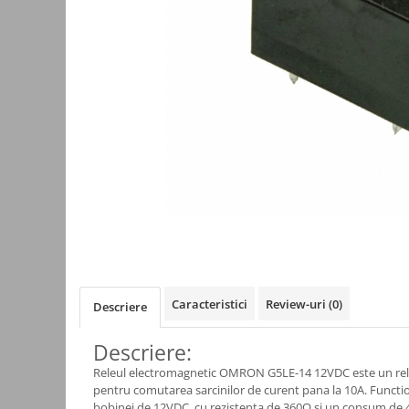
Kit-uri
Kit-uri DIY
Module cu releu
Module si aparate de masura
Motoare
Raspberry PI
Surse de alimentare robotica
Surse de alimentare speciale
Echipamente de laborator
Echipamente de protectie
Unelte de lipit
Caracteristici
Review-uri
(0)
Descriere
Echipamente de atelier
Descriere:
Pensete
Releul electromagnetic OMRON G5LE-14 12VDC este un rel
Truse de scule
pentru comutarea sarcinilor de curent pana la 10A. Functi
Aparate de masura si control
bobinei de 12VDC, cu rezistenta de 360Ω si un consum de 