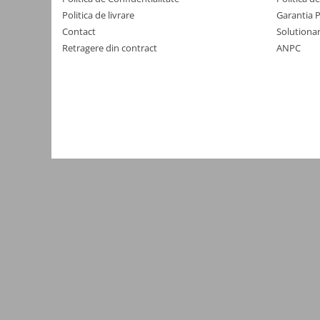
Yale electromagnetice
Politica de livrare
Garantia 
Contact
Solutionar
Surse de energie
Retragere din contract
ANPC
Surse alimentare
Surse industriale
Surse CCTV
Surse cu backup
Acumulatori
Convertoare DC
Incarcatoare acumulatori
Surse ermetice IP67
Surse pentru control acces
Surse TV universale
UPS Surse neintreruptibila
Smart home
Relee WiFi