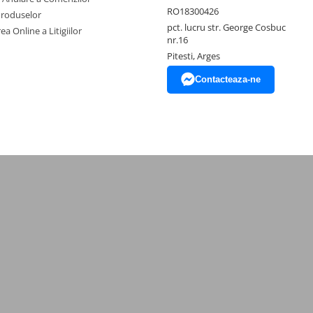
RO18300426
Produselor
pct. lucru str. George Cosbuc
ea Online a Litigiilor
nr.16
Pitesti, Arges
Contacteaza-ne