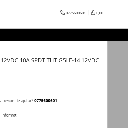
0775600601
0,00
c 12VDC 10A SPDT THT G5LE-14 12VDC
Ai nevoie de ajutor?
0775600601
informatii