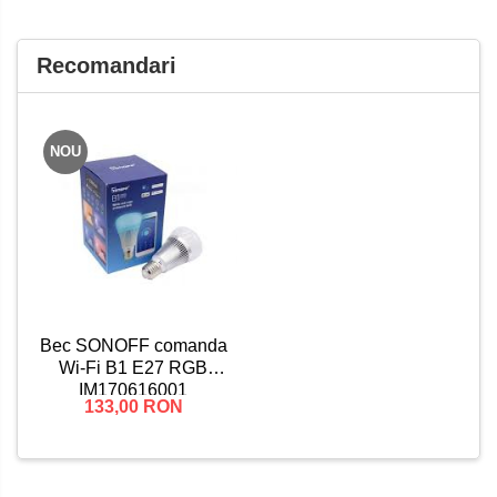
Recomandari
NOU
Bec SONOFF comanda
Wi-Fi B1 E27 RGB
IM170616001
133,00 RON
6920075770322