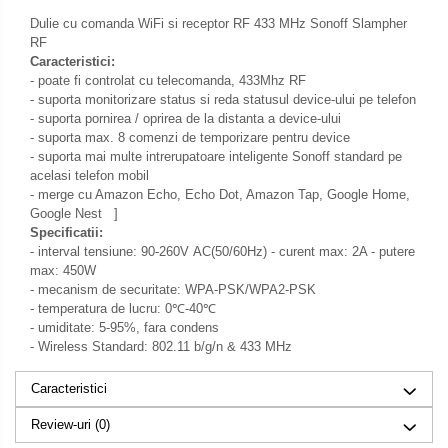
Dulie cu comanda WiFi si receptor RF 433 MHz Sonoff Slampher
RF
Caracteristici:
- poate fi controlat cu telecomanda, 433Mhz RF
- suporta monitorizare status si reda statusul device-ului pe telefon
- suporta pornirea / oprirea de la distanta a device-ului
- suporta max. 8 comenzi de temporizare pentru device
- suporta mai multe intrerupatoare inteligente Sonoff standard pe
acelasi telefon mobil
- merge cu Amazon Echo, Echo Dot, Amazon Tap, Google Home,
Google Nest ]
Specificatii:
- interval tensiune: 90-260V AC(50/60Hz) - curent max: 2A - putere
max: 450W
- mecanism de securitate: WPA-PSK/WPA2-PSK
- temperatura de lucru: 0℃-40℃
- umiditate: 5-95%, fara condens
- Wireless Standard: 802.11 b/g/n & 433 MHz
Caracteristici
Review-uri
(0)