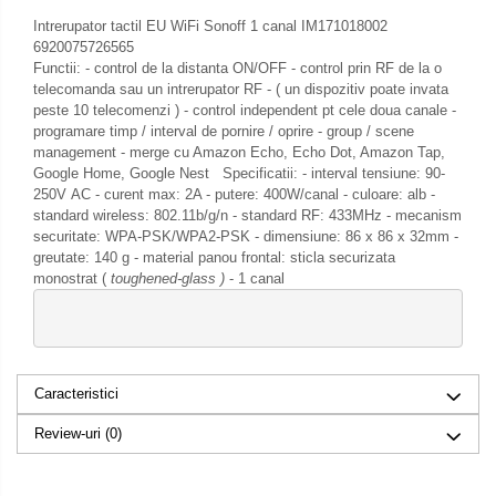
Intrerupator tactil EU WiFi Sonoff 1 canal IM171018002
6920075726565
Functii: - control de la distanta ON/OFF - control prin RF de la o
telecomanda sau un intrerupator RF - ( un dispozitiv poate invata
peste 10 telecomenzi ) - control independent pt cele doua canale -
programare timp / interval de pornire / oprire - group / scene
management - merge cu Amazon Echo, Echo Dot, Amazon Tap,
Google Home, Google Nest Specificatii: - interval tensiune: 90-
250V AC - curent max: 2A - putere: 400W/canal - culoare: alb -
standard wireless: 802.11b/g/n - standard RF: 433MHz - mecanism
securitate: WPA-PSK/WPA2-PSK - dimensiune: 86 x 86 x 32mm -
greutate: 140 g - material panou frontal: sticla securizata
monostrat (
toughened-glass )
- 1 canal
Caracteristici
Review-uri
(0)