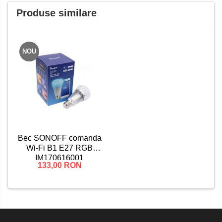
Produse similare
NOU
Bec SONOFF comanda
Wi-Fi B1 E27 RGB
IM170616001
133,00 RON
6920075770322