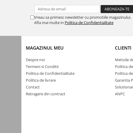
Accesorii auto
Vreau sa primesc newsletter cu promotiile magazinului.
Accesorii tableta
Afla mai multe in
Politica de Confidentialitate
Adaptoare casetofon / antene
Audio
Camere/DVR-uri Auto
MAGAZINUL MEU
CLIENTI
Crocodili
Despre noi
Metode de
Incarcatoare auto
Termeni si Conditii
Politica d
Invertoare auto
Politica de Confidentialitate
Politica d
Politica de livrare
Garantia 
Proiectoare auto
Contact
Solutionar
Testere si diagnoza auto
Retragere din contract
ANPC
Unelte Scule Auto
Control acces si automatizari
Control acces
Automatizari porti culisante