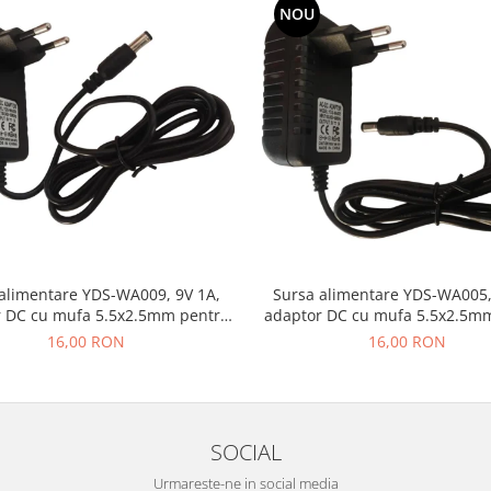
NOU
alimentare YDS-WA009, 9V 1A,
Sursa alimentare YDS-WA005,
 DC cu mufa 5.5x2.5mm pentru
adaptor DC cu mufa 5.5x2.5m
ere, routere, echipamente
camere, routere, echipam
16,00 RON
16,00 RON
electronice
electronice
SOCIAL
Urmareste-ne in social media