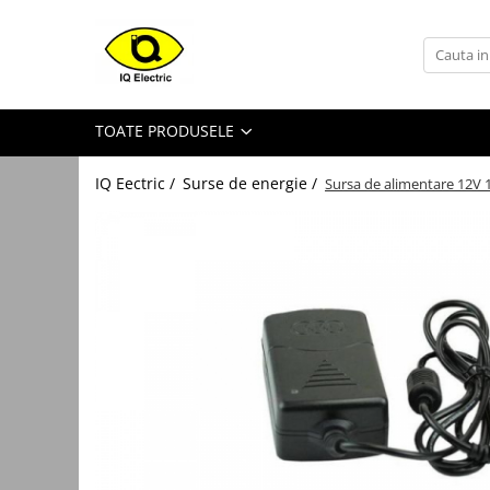
Toate Produsele
Arduino
TOATE PRODUSELE
Senzori Arduino
Surse miniatura pentru
IQ Eectric /
Surse de energie /
Sursa de alimentare 12V 
prototipuri
Audio Arduino
Display Arduino
Module Diverse Arduino
Platforma de Dezvoltare
Adaptoare
Carcase
Conectica Arduino
Drivere de motor