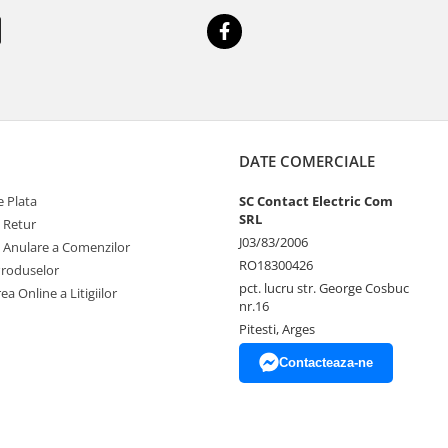
DATE COMERCIALE
 Plata
SC Contact Electric Com
SRL
e Retur
J03/83/2006
e Anulare a Comenzilor
RO18300426
Produselor
pct. lucru str. George Cosbuc
ea Online a Litigiilor
nr.16
Pitesti, Arges
Contacteaza-ne