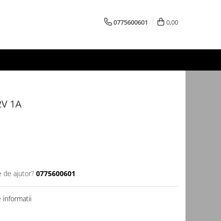
0775600601
0,00
2V 1A
e de ajutor?
0775600601
informatii