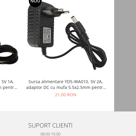
NOU
 5V 1A,
Sursa alimentare YDS-WA010, 5V 2A,
Suport bat
m pentru
adaptor DC cu mufa 5.5x2.5mm pentru
cablu, 3.7V
ente
camere, routere, echipamente
21,00 RON
electronice
SUPORT CLIENTI
08:00-15:00