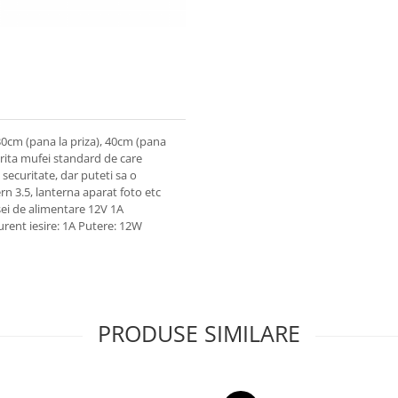
30cm (pana la priza), 40cm (pana
orita mufei standard de care
securitate, dar puteti sa o
rn 3.5, lanterna aparat foto etc
rsei de alimentare 12V 1A
rent iesire: 1A Putere: 12W
PRODUSE SIMILARE