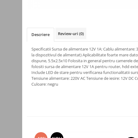
Kit-uri
Kit-uri DIY
Module cu releu
Module si aparate de masura
Review-uri
(0)
Descriere
Motoare
Specificatii Sursa de alimentare 12V 1A: Cablu alimentare: 
Raspberry PI
la dispozitivul de alimentat) Aplicabilitate foarte mare dat
dispune, 5.5x2.5x10 Folosita in general pentru camerele de 
Surse de alimentare robotica
folositi sursa de alimentare 12V 1A pentru router, hdd exte
Surse de alimentare speciale
Include LED de stare pentru verificarea functionalitatii su
Tensiune alimentare: 220V AC Tensiune de iesire: 12V DC Cu
Echipamente de laborator
Culoare: negru
Echipamente de protectie
Unelte de lipit
Echipamente de atelier
Pensete
Truse de scule
Aparate de masura si control