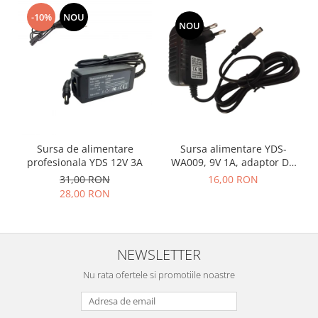
-10%
NOU
NOU
Sursa de alimentare
Sursa alimentare YDS-
profesionala YDS 12V 3A
WA009, 9V 1A, adaptor DC
cu mufa 5.5x2.5mm pentru
31,00 RON
16,00 RON
camere, routere,
28,00 RON
echipamente electronice
NEWSLETTER
Nu rata ofertele si promotiile noastre