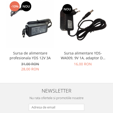
-10%
NOU
NOU
Sursa de alimentare
Sursa alimentare YDS-
profesionala YDS 12V 3A
WA009, 9V 1A, adaptor DC
cu mufa 5.5x2.5mm pentru
31,00 RON
16,00 RON
camere, routere,
28,00 RON
echipamente electronice
NEWSLETTER
Nu rata ofertele si promotiile noastre