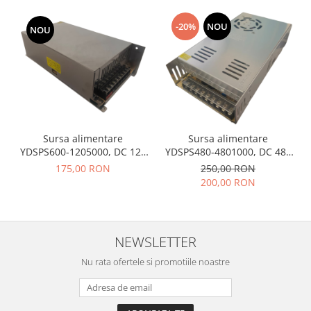
-20%
NOU
NOU
Sursa alimentare
Sursa alimentare
YDSPS600-1205000, DC 12V
YDSPS480-4801000, DC 48V
50A, profesionala, carcasa
10A, profesionala, carcasa
175,00 RON
250,00 RON
metalica, cu ventilator, 3
metalica, cu ventilator, 3
200,00 RON
iesiri, IP20
iesiri, IP20
NEWSLETTER
Nu rata ofertele si promotiile noastre