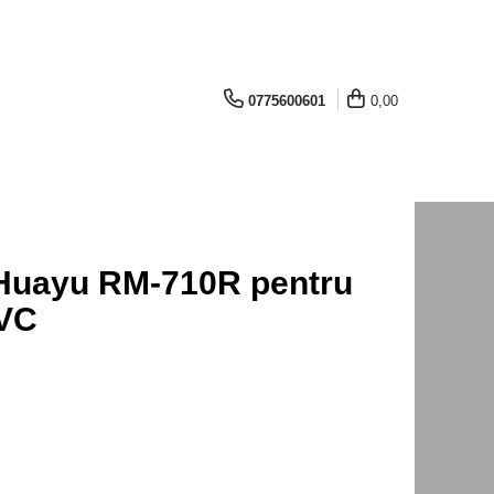
0775600601
0,00
Huayu RM-710R pentru
VC