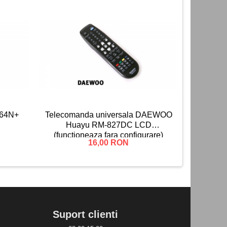
-17%
164N+
Telecomanda universala DAEWOO
Telec
Huayu RM-827DC LCD
(functioneaza fara configurare)
16,00 RON
12
Suport clienti