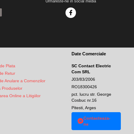
Urmareste-ne in social media
Date Comerciale
de Plata
SC Contact Electric
Com SRL
 de Retur
J03/83/2006
 de Anulare a Comenzilor
RO18300426
a Produselor
pct. lucru str. George
rea Online a Litigiilor
Cosbuc nr.16
Pitesti, Arges
Contacteaza-
ne