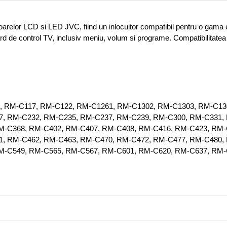
elor LCD si LED JVC, fiind un inlocuitor compatibil pentru o gama ex
rd de control TV, inclusiv meniu, volum si programe. Compatibilitate
C115, RM-C117, RM-C122, RM-C1261, RM-C1302, RM-C1303, RM-C1
, RM-C232, RM-C235, RM-C237, RM-C239, RM-C300, RM-C331,
M-C368, RM-C402, RM-C407, RM-C408, RM-C416, RM-C423, RM-
, RM-C462, RM-C463, RM-C470, RM-C472, RM-C477, RM-C480,
M-C549, RM-C565, RM-C567, RM-C601, RM-C620, RM-C637, RM-