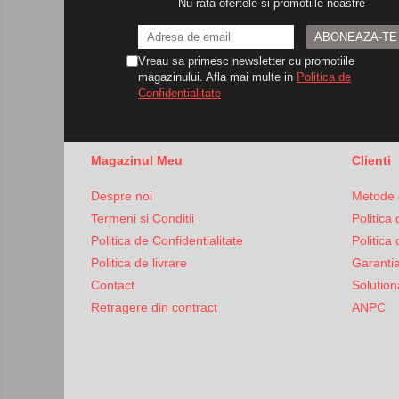
Nu rata ofertele si promotiile noastre
Bariere
Accesorii
Vreau sa primesc newsletter cu promotiile
magazinului. Afla mai multe in
Politica de
Cartele si Tag-uri
Confidentialitate
Centrale de comanda
Contactoare
Magazinul Meu
Clienti
Interfoane
Module radio
Despre noi
Metode 
Module si telecomenzi
Termeni si Conditii
Politica
automatizari
Politica de Confidentialitate
Politica
Sonerii wireless
Politica de livrare
Garanti
Contact
Solutiona
Tastaturi
Retragere din contract
ANPC
Telecomenzi
Videointerfoane
Yale electromagnetice