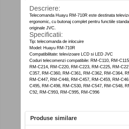
Consumabile
Descriere:
Cititoare coduri de bare
Telecomanda Huayu RM-710R este destinata televizoar
Accesorii pistoale de lipit
ergonomic, cu butonaj complet pentru functiile standa
originale JVC.
Aparate termoviziune
Specificatii:
Banda Izolatoare
Tip: telecomanda de inlocuire
Microscoape
Model: Huayu RM-710R
Compatibilitate: televizoare LCD si LED JVC
Paste de lipit
Coduri telecomenzi compatibile: RM-C110, RM-
Surse de laborator
RM-C214, RM-C220, RM-C223, RM-C225, RM-C227
C357, RM-C360, RM-C361, RM-C362, RM-C364, R
Suruburi, dibluri si accesorii uz
RM-C447, RM-C448, RM-C457, RM-C459, RM-C461
general
C495, RM-C498, RM-C530, RM-C547, RM-C548, R
Termometre
C92, RM-C993, RM-C995, RM-C996
Unelte si aparate de masura
Accesorii si electrice auto
Becuri auto, leduri
Control
Produse similare
acces
Suporturi telefoane
si
Surse