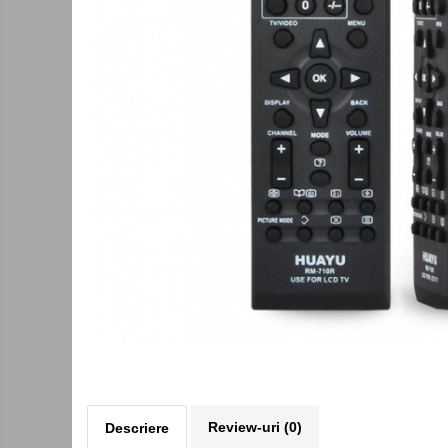
Kit-uri DIY
Module cu releu
Module si aparate de masura
Motoare
Raspberry PI
Surse de alimentare robotica
Surse de alimentare speciale
Echipamente de laborator
Echipamente de protectie
Unelte de lipit
Echipamente de atelier
Pensete
Truse de scule
Aparate de masura si control
Review-uri
(0)
Descriere