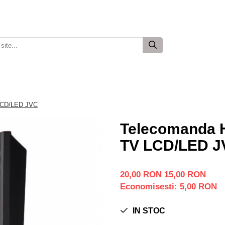
LCD/LED JVC
Telecomanda 
TV LCD/LED J
20,00 RON
15,00 RON
Economisesti:
5,00
RON
IN STOC