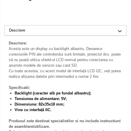
Descriere
Descriere:
Acesta este un display cu backlight albastru. Deoarece
conexiunile PIN ale controlerului sunt limitate, proiectul dvs. poate
să nu poată utiliza shield-ul LCD normal pentru conectarea cu
anumite modele de senzori sau card SD.
Cu toate acestea, cu acest modul de interfață LCD I2C, veți putea
realiza afișarea datelor prin intermediul a numai 2 fire.
Specificatii:
Backlight (caracter alb pe fundal albastru);
Tensiunea de alimentare: 5V;
Dimensiune: 82x35x18 mm;
Vine cu interfață IIC.
Produsul este destinat specialistilor si nu include instructiuni
de asamblare/utilizare.