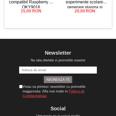
experimente scolare,
compatibil Raspberry Pi
generare plasma si
OKY9016
20,00 RON
15,00 RON
lumina, asamblare DIY
Newsletter
Nu rata ofertele si promotiile noastre
Vreau sa primesc newsletter cu promotiile
magazinului. Afla mai multe in
Politica de
Confidentialitate
Social
Urmareste-ne in social media