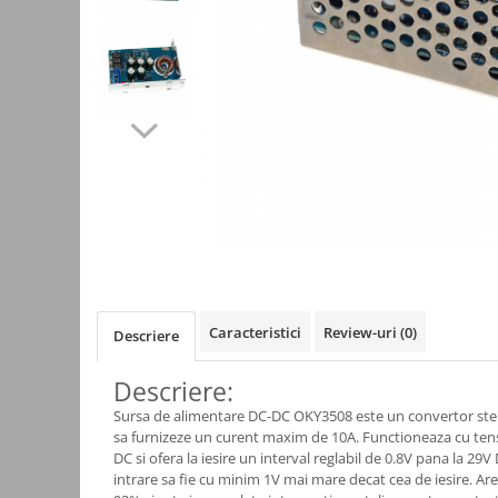
Kit-uri
Kit-uri DIY
Module cu releu
Module si aparate de masura
Motoare
Raspberry PI
Surse de alimentare robotica
Surse de alimentare speciale
Echipamente de laborator
Echipamente de protectie
Caracteristici
Review-uri
(0)
Descriere
Unelte de lipit
Descriere:
Echipamente de atelier
Sursa de alimentare DC-DC OKY3508 este un convertor ste
Pensete
sa furnizeze un curent maxim de 10A. Functioneaza cu tensi
DC si ofera la iesire un interval reglabil de 0.8V pana la 29
Truse de scule
intrare sa fie cu minim 1V mai mare decat cea de iesire. Ar
Aparate de masura si control