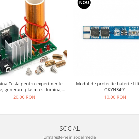
NOU
bina Tesla pentru experimente
Modul de protectie baterie Lit
e, generare plasma si lumina,
OKYN3491
asamblare DIY
20,00 RON
10,00 RON
SOCIAL
Urmareste-ne in social media