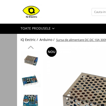
Toate Produsele
Arduino
TOATE PRODUSELE
Senzori Arduino
Surse miniatura pentru
IQ Eectric /
Arduino /
Sursa de alimentare DC-DC 10A 300W
prototipuri
Audio Arduino
NOU
Display Arduino
Module Diverse Arduino
Platforma de Dezvoltare
Adaptoare
Carcase
Conectica Arduino
Drivere de motor