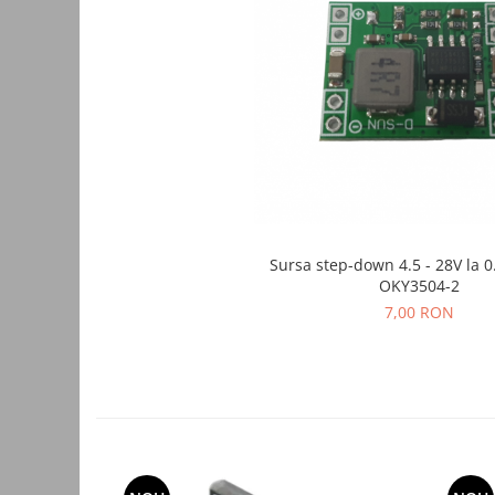
Accesorii auto
Accesorii tableta
Adaptoare casetofon / antene
Audio
Camere/DVR-uri Auto
Crocodili
Incarcatoare auto
Sursa step-down 4.5 - 28V la 0
Invertoare auto
OKY3504-2
Proiectoare auto
7,00 RON
Testere si diagnoza auto
Unelte Scule Auto
Control acces si automatizari
Control acces
Automatizari porti culisante