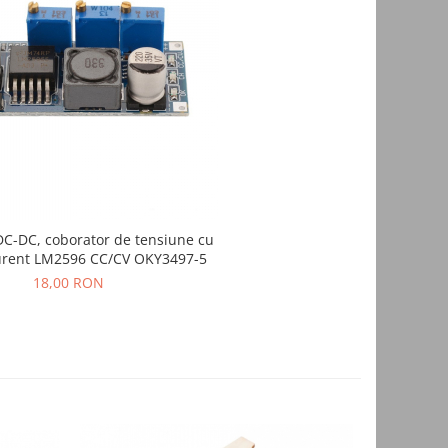
DC-DC, coborator de tensiune cu
curent LM2596 CC/CV OKY3497-5
18,00 RON