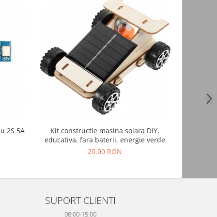
NOU
iu 2S 5A
Kit constructie masina solara DIY,
Suport pr
educativa, fara baterii, energie verde
20,00 RON
SUPORT CLIENTI
08:00-15:00