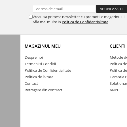
Yale electromagnetice
Surse de energie
Vreau sa primesc newsletter cu promotiile magazinului.
Surse alimentare
Afla mai multe in
Politica de Confidentialitate
Surse industriale
Surse CCTV
MAGAZINUL MEU
CLIENTI
Surse cu backup
Acumulatori
Despre noi
Metode de
Termeni si Conditii
Politica d
Convertoare DC
Politica de Confidentialitate
Politica d
Incarcatoare acumulatori
Politica de livrare
Garantia 
Surse ermetice IP67
Contact
Solutionar
Retragere din contract
ANPC
Surse pentru control acces
Surse TV universale
UPS Surse neintreruptibila
Smart home
Relee WiFi