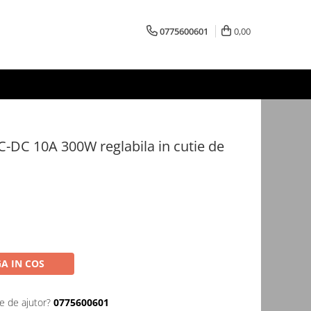
0775600601
0,00
-DC 10A 300W reglabila in cutie de
A IN COS
e de ajutor?
0775600601