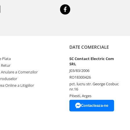
DATE COMERCIALE
 Plata
SC Contact Electric Com
SRL
e Retur
J03/83/2006
e Anulare a Comenzilor
RO18300426
Produselor
pct. lucru str. George Cosbuc
ea Online a Litigiilor
nr.16
Pitesti, Arges
Contacteaza-ne