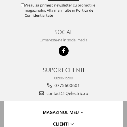
Automatizari porti batante
Vreau sa primesc newsletter cu promotiile
magazinului. Afla mai multe in
Politica de
Automatizari usi garaj
Confidentialitate
Bariere
Accesorii
SOCIAL
Cartele si Tag-uri
Urmareste-ne in social media
Centrale de comanda
Contactoare
Interfoane
SUPORT CLIENTI
Module radio
08:00-15:00
Module si telecomenzi
0775600601
automatizari
contact@IQelectric.ro
Sonerii wireless
Tastaturi
MAGAZINUL MEU
Telecomenzi
Videointerfoane
CLIENTI