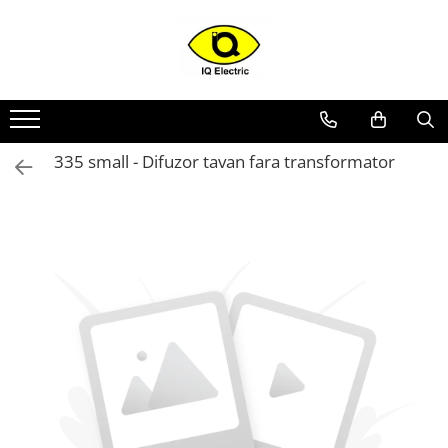
Toate Produsele
Arduino
Senzori Arduino
335 small - Difuzor tavan fara transformator
Surse miniatura pentru
prototipuri
Audio Arduino
Display Arduino
Module Diverse Arduino
Platforma de Dezvoltare
Adaptoare
Carcase
Conectica Arduino
Drivere de motor