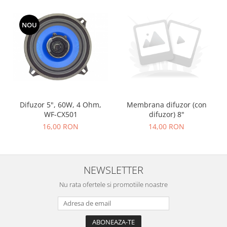
Accesorii auto
NOU
Accesorii tableta
Adaptoare casetofon / antene
Audio
Camere/DVR-uri Auto
Crocodili
Difuzor 5", 60W, 4 Ohm,
Membrana difuzor (con
Incarcatoare auto
WF-CX501
difuzor) 8"
Invertoare auto
16,00 RON
14,00 RON
Proiectoare auto
Testere si diagnoza auto
NEWSLETTER
Unelte Scule Auto
Nu rata ofertele si promotiile noastre
Control acces si automatizari
Control acces
Automatizari porti culisante