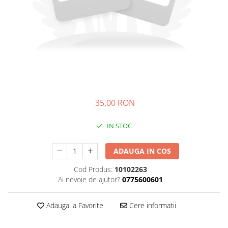
Kit-uri
Kit-uri DIY
Module cu releu
Module si aparate de masura
Motoare
Raspberry PI
35,00 RON
Surse de alimentare robotica
Surse de alimentare speciale
IN STOC
Echipamente de laborator
Echipamente de protectie
ADAUGA IN COS
Unelte de lipit
Cod Produs:
10102263
Echipamente de atelier
Ai nevoie de ajutor?
0775600601
Pensete
Adauga la Favorite
Cere informatii
Truse de scule
Aparate de masura si control