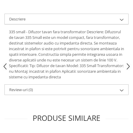
Consumabile
Cititoare coduri de bare
Descriere
Accesorii pistoale de lipit
335 small - Difuzor tavan fara transformator Descriere: Difuzorul
Aparate termoviziune
de tavan 335 Small este un model compact, fara transformator,
destinat sistemelor audio cu impedanta directa. Se monteaza
Banda Izolatoare
incastrat in plafon si este potrivit pentru sonorizare ambientala in
Microscoape
spatii interioare. Constructia simpla permite integrarea usoara in
diverse aplicatii unde nu este necesar un sistem de linie 100 V.
Paste de lipit
Specificatii: Tip: Difuzor de tavan Model: 335 Small Transformator:
nu Montaj: incastrat in plafon Aplicatii: sonorizare ambientala in
Surse de laborator
sisteme cu impedanta directa
Suruburi, dibluri si accesorii uz
general
Review-uri
(0)
Termometre
Unelte si aparate de masura
Accesorii si electrice auto
PRODUSE SIMILARE
Becuri auto, leduri
Suporturi telefoane