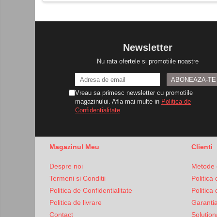
Bariere
Accesorii
Cartele si Tag-uri
Newsletter
Centrale de comanda
Nu rata ofertele si promotiile noastre
Contactoare
Interfoane
Vreau sa primesc newsletter cu promotiile
magazinului. Afla mai multe in
Politica de
Module radio
Confidentialitate
Module si telecomenzi
automatizari
Sonerii wireless
Magazinul Meu
Clienti
Tastaturi
Despre noi
Metode 
Telecomenzi
Termeni si Conditii
Politica
Videointerfoane
Politica de Confidentialitate
Politica
Politica de livrare
Garanti
Yale electromagnetice
Contact
Solutiona