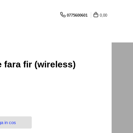
0775600601
0,00
fara fir (wireless)
a in cos