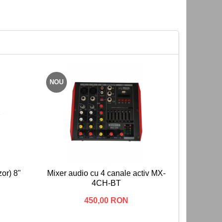
NOU
NOU
or) 8"
Mixer audio cu 4 canale activ MX-
Mixer 
4CH-BT
450,00 RON