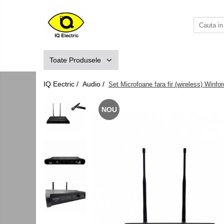
Toate Produsele
Arduino
Toate Produsele
Senzori Arduino
Surse miniatura pentru prototipuri
IQ Eectric /
Audio /
Set Microfoane fara fir (wireless) Winfo
Audio Arduino
NOU
Display Arduino
Module Diverse Arduino
Platforma de Dezvoltare
Adaptoare
Carcase
Conectica Arduino
Drivere de motor
Kit-uri