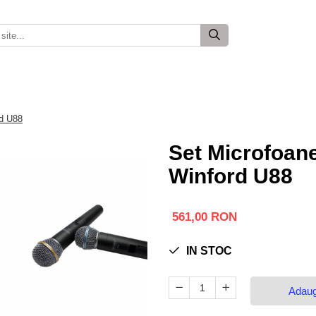
rd U88
Set Microfoane 
Winford U88
561,00 RON
IN STOC
Adaug