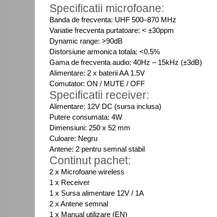
Consumabile
Specificatii microfoane:
Cititoare coduri de bare
Banda de frecventa: UHF 500–870 MHz
Variatie frecventa purtatoare: < ±30ppm
Accesorii pistoale de lipit
Dynamic range: >90dB
Aparate termoviziune
Distorsiune armonica totala: <0.5%
Gama de frecventa audio: 40Hz – 15kHz (±3dB)
Banda Izolatoare
Alimentare: 2 x baterii AA 1.5V
Microscoape
Comutator: ON / MUTE / OFF
Specificatii receiver:
Paste de lipit
Alimentare: 12V DC (sursa inclusa)
Surse de laborator
Putere consumata: 4W
Suruburi, dibluri si accesorii uz
Dimensiuni: 250 x 52 mm
general
Culoare: Negru
Antene: 2 pentru semnal stabil
Termometre
Continut pachet:
Unelte si aparate de masura
2 x Microfoane wireless
Accesorii si electrice auto
1 x Receiver
Becuri auto, leduri
Control
1 x Sursa alimentare 12V / 1A
acces
2 x Antene semnal
Suporturi telefoane
si
1 x Manual utilizare (EN)
Surse