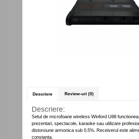
Kit-uri DIY
Module cu releu
Module si aparate de masura
Motoare
Raspberry PI
Surse de alimentare robotica
Surse de alimentare speciale
Echipamente de laborator
Echipamente de protectie
Unelte de lipit
Review-uri
(0)
Descriere
Echipamente de atelier
Descriere:
Pensete
Setul de microfoane wireless Winford U88 functioneaza
Truse de scule
prezentari, spectacole, karaoke sau utilizare prof
distorsiune armonica sub 0.5%. Receiverul este alimen
Aparate de masura si control
constanta.