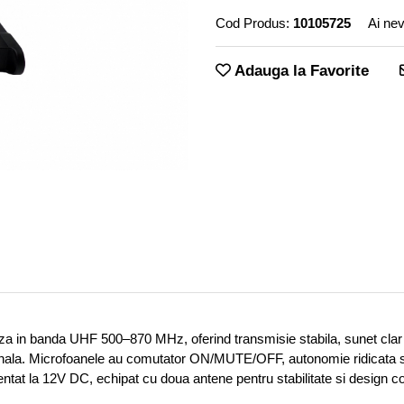
Cod Produs:
10105725
Ai nev
Adauga la Favorite
 in banda UHF 500–870 MHz, oferind transmisie stabila, sunet clar si 
esionala. Microfoanele au comutator ON/MUTE/OFF, autonomie ridicat
tat la 12V DC, echipat cu doua antene pentru stabilitate si design c