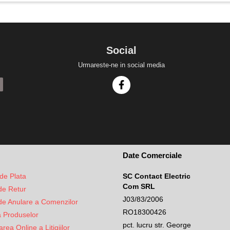
Social
Urmareste-ne in social media
Date Comerciale
de Plata
SC Contact Electric
Com SRL
 de Retur
J03/83/2006
 de Anulare a Comenzilor
RO18300426
a Produselor
pct. lucru str. George
rea Online a Litigiilor