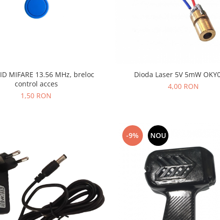
ID MIFARE 13.56 MHz, breloc
Dioda Laser 5V 5mW OKY
control acces
4,00 RON
1,50 RON
-9%
NOU