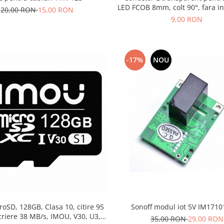
LED FCOB 8mm, colt 90°, fara i
20,00 RON
15,00 RON
de lumina
9,00 RON
-17%
NOU
roSD, 128GB, Clasa 10, citire 95
Sonoff modul iot 5V IM171
criere 38 MB/s, IMOU, V30, U3,
35,00 RON
29,00 RON