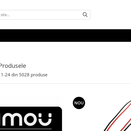
Produsele
1-
24
din
5028
produse
NOU