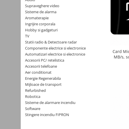
Kit-uri
Supraveghere video
Sisteme de alarma
Kit-uri DIY
Aromaterapie
Module cu releu
Ingrijire corporala
Hobby si gadgeturi
Module si aparate de masura
TV
Motoare
Statii radio & Detectoare radar
Componente electrice si electronice
Raspberry PI
Card Mic
Automatizari electrice si electronice
MB/s, s
Surse de alimentare robotica
Accesorii PC/ retelistica
ST2
Accesorii telefoane
Surse de alimentare speciale
Aer conditionat
Echipamente de laborator
Energie Regenerabila
Echipamente de protectie
Mijloace de transport
Refurbished
Unelte de lipit
Robotica
Echipamente de atelier
Sisteme de alarmare incendiu
Software
Pensete
Stingere incendiu FIPRON
Truse de scule
Aparate de masura si control