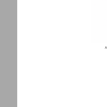
Consumabile
Cititoare coduri de bare
Accesorii pistoale de lipit
Aparate termoviziune
Banda Izolatoare
Microscoape
A
Paste de lipit
Surse de laborator
Suruburi, dibluri si accesorii uz
general
Termometre
Unelte si aparate de masura
Accesorii si electrice auto
Becuri auto, leduri
Suporturi telefoane