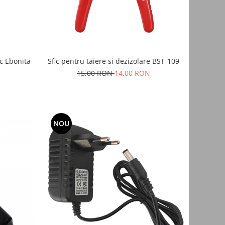
sc Ebonita
Sfic pentru taiere si dezizolare BST-109
15,00 RON
14,00 RON
NOU