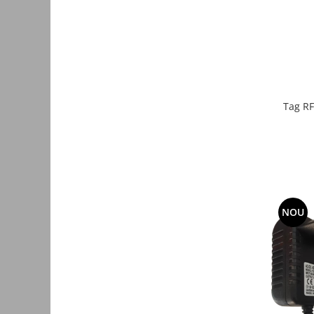
Accesorii auto
Accesorii tableta
Adaptoare casetofon / antene
Audio
Tag RF
Camere/DVR-uri Auto
Crocodili
Incarcatoare auto
Invertoare auto
Proiectoare auto
NOU
Testere si diagnoza auto
Unelte Scule Auto
Control acces si automatizari
Control acces
Automatizari porti culisante