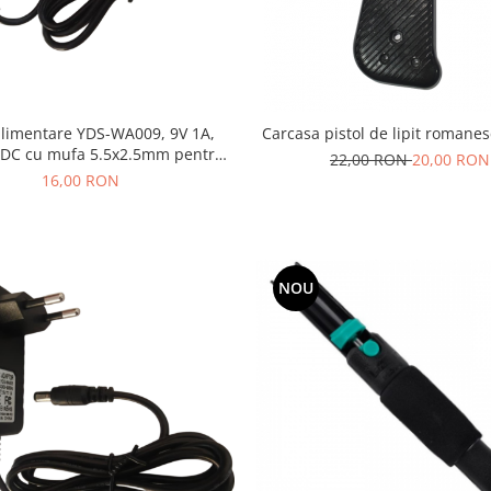
alimentare YDS-WA009, 9V 1A,
Carcasa pistol de lipit romane
 DC cu mufa 5.5x2.5mm pentru
22,00 RON
20,00 RON
ere, routere, echipamente
16,00 RON
electronice
NOU