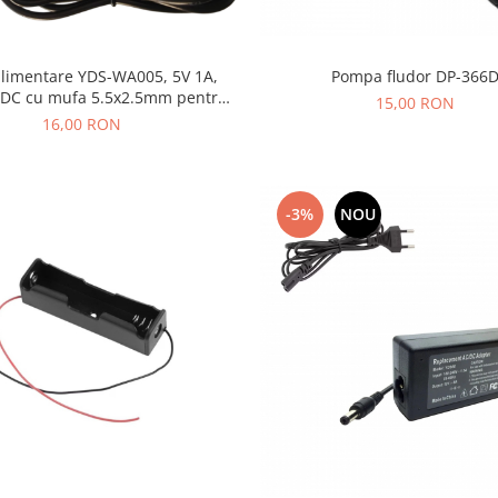
alimentare YDS-WA005, 5V 1A,
Pompa fludor DP-366
 DC cu mufa 5.5x2.5mm pentru
15,00 RON
ere, routere, echipamente
16,00 RON
electronice
-3%
NOU