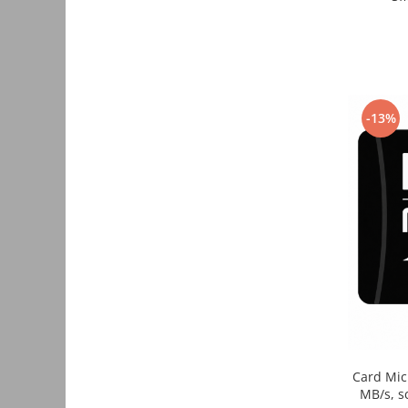
Cabluri cu conectori
Cabluri de semnal
Clesti si patenti
Protectii cabluri
-13%
Iluminat
Banda led
Module Led
Panouri led
Becuri
Proiectoare led
Bagheta rigida
Lustre
Accesorii iluminare mobilier
Card Mic
Panouri Display Adresabile
MB/s, s