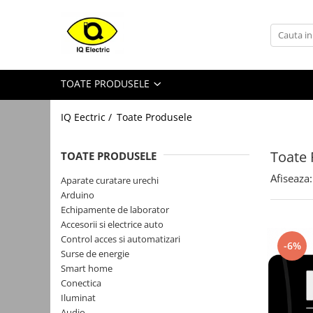
Toate Produsele
Arduino
TOATE PRODUSELE
Senzori Arduino
Surse miniatura pentru
IQ Eectric /
Toate Produsele
prototipuri
Audio Arduino
Toate 
TOATE PRODUSELE
Display Arduino
Afiseaza:
Aparate curatare urechi
Module Diverse Arduino
Arduino
Echipamente de laborator
Platforma de Dezvoltare
Accesorii si electrice auto
Adaptoare
Control acces si automatizari
-6%
Surse de energie
Carcase
Smart home
Conectica Arduino
Conectica
Iluminat
Drivere de motor
Audio