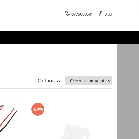
0775600601
0,00
Ordoneaza:
-50%