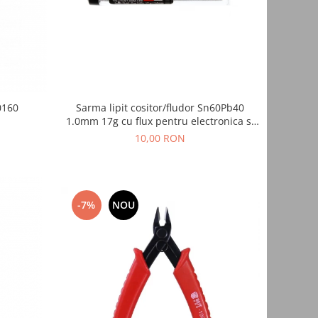
0160
Sarma lipit cositor/fludor Sn60Pb40
1.0mm 17g cu flux pentru electronica si
reparatii
10,00 RON
-7%
NOU