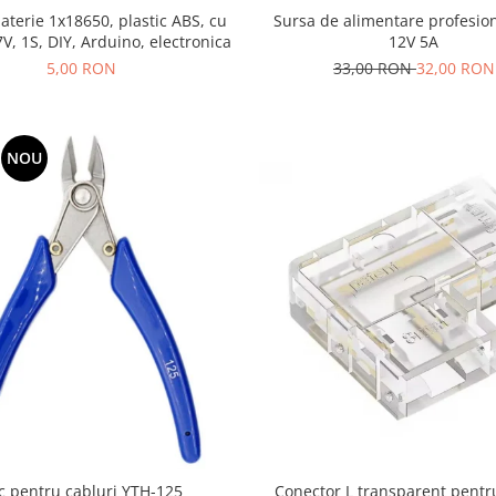
aterie 1x18650, plastic ABS, cu
Sursa de alimentare profesional
7V, 1S, DIY, Arduino, electronica
12V 5A
5,00 RON
33,00 RON
32,00 RON
NOU
Conector L transparent pent
ic pentru cabluri YTH-125