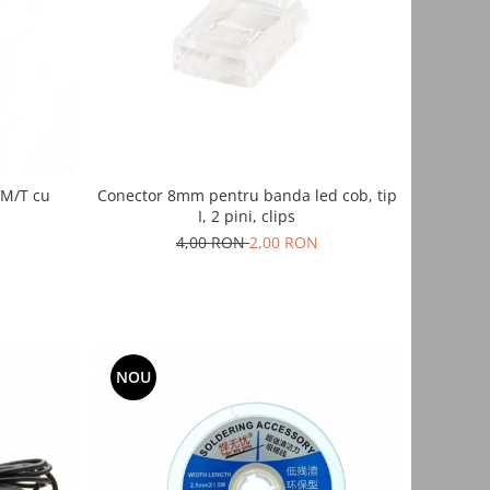
 M/T cu
Conector 8mm pentru banda led cob, tip
I, 2 pini, clips
4,00 RON
2,00 RON
NOU