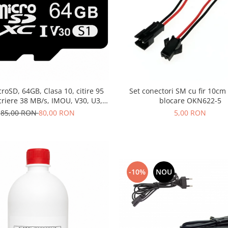
roSD, 64GB, Clasa 10, citire 95
Set conectori SM cu fir 10cm
criere 38 MB/s, IMOU, V30, U3,
blocare OKN622-5
-64-S1, MICROSD64-IMOU
85,00 RON
80,00 RON
5,00 RON
-10%
NOU