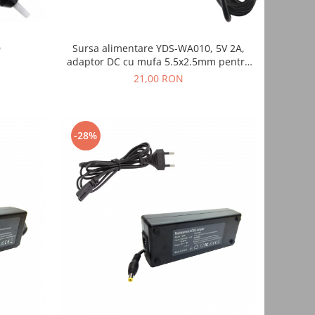
D
Sursa alimentare YDS-WA010, 5V 2A,
adaptor DC cu mufa 5.5x2.5mm pentru
camere, routere, echipamente
21,00 RON
electronice
-28%