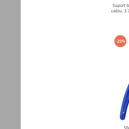
Suport b
Intrerupatoare WiFi
cablu, 3.
Accesorii
Automatizari Draperii
Camere WiFi
-25%
Control Robineti WiFi
Sigurante automate
Conectica
Cabluri de alimentare
Elemente de protectie exterioara
Cabluri USB
Conectori
Accesorii
Adaptoare
Amplificatoare de semnal
Sf
Cabluri audio