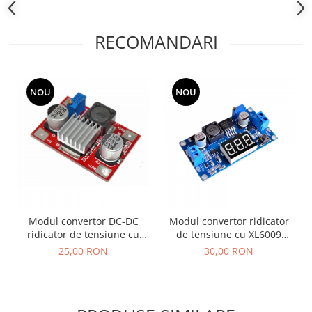
RECOMANDARI
NOU
NOU
Modul convertor DC-DC
Modul convertor ridicator
ridicator de tensiune cu
de tensiune cu XL6009
LM2577 OKY3498-1
OKY3498-4
25,00 RON
30,00 RON