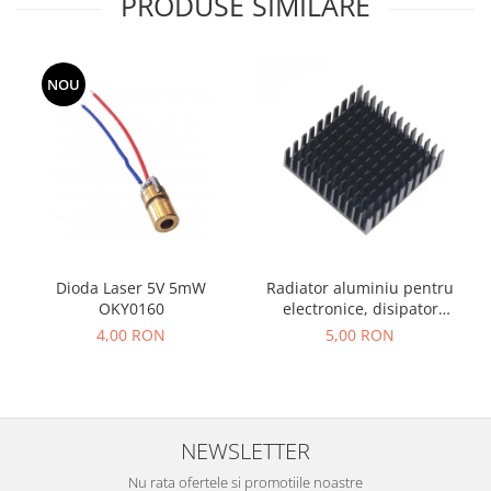
PRODUSE SIMILARE
NOU
Radiator aluminiu pentru
Dioda Laser 5V 5mW
electronice, disipator
OKY0160
caldura, 40x40x11 mm,
5,00 RON
4,00 RON
negru
NEWSLETTER
Nu rata ofertele si promotiile noastre