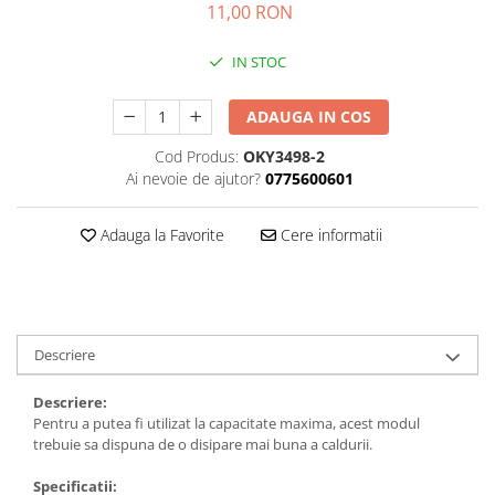
11,00 RON
Kit-uri DIY
automatizari
Smartwatch
Microintrerupatoare
Paste de lipit
Unelte Scule Auto
Amplificatoare RGB
Module cu releu
Sonerii wireless
Suport telefon
Punti redresoare
Surse de laborator
Controllere
IN STOC
Module si aparate de masura
Tastaturi
suporti video proiector
Relee
Suruburi, dibluri si accesorii uz
Iluminat interactiv
Motoare
general
Telecomenzi
Termometre Hidrometre
ADAUGA IN COS
Tranzistoare
Iluminat stradal
Barometre
Raspberry PI
Termometre
Videointerfoane
Cod Produs:
OKY3498-2
Ventilatoare
Lampa de birou
transmitatoare radio
Ai nevoie de ajutor?
0775600601
Surse de alimentare robotica
Unelte si aparate de masura
Yale electromagnetice
Lampi solare
Ventilatoare si racitoare aer
Surse de alimentare speciale
Lanterne
Adauga la Favorite
Cere informatii
Spoturi Led
Telecomenzi lustra
Tuburi LED
Descriere
Descriere:
Pentru a putea fi utilizat la capacitate maxima, acest modul
trebuie sa dispuna de o disipare mai buna a caldurii.
Specificatii: