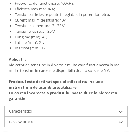
Frecventa de functionare: 400kHz;
Eficienta maxima: 94%;
Tensiunea de iesire poate fi reglata din potentiometru;
Curent maxim de intrare: 4 A;
Tensiune alimentare: 3 - 32 V;
Tensiune iesire: 5 - 35 V;
Lungime (mm): 42;
Latime (mm): 21;
Inaltime (mm): 12.
Aplicatii:
Ridicator de tensiune in diverse circuite care functioneaza la mai
multe tensiuni in care este disponibila doar o sursa de 5 V.
Produsul este destinat specialistilor si nu include
instructiuni de asamblare/utilizare.
Folosirea incorecta a produsului poate duce la pierderea
garantiei!
Caracteristici
Review-uri
(0)