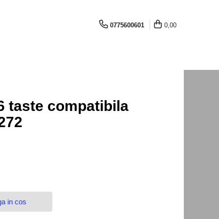
0775600601
0,00
6 taste compatibila
272
a in cos