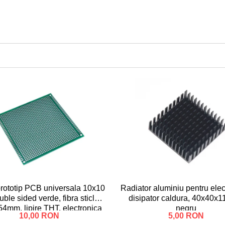
rototip PCB universala 10x10
Radiator aluminiu pentru elec
ble sided verde, fibra sticla,
disipator caldura, 40x40x1
54mm, lipire THT, electronica
negru
10,00 RON
5,00 RON
DIY