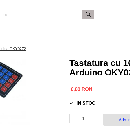
Arduino OKY0272
Tastatura cu 1
Arduino OKY0
6,00 RON
IN STOC
Adaug