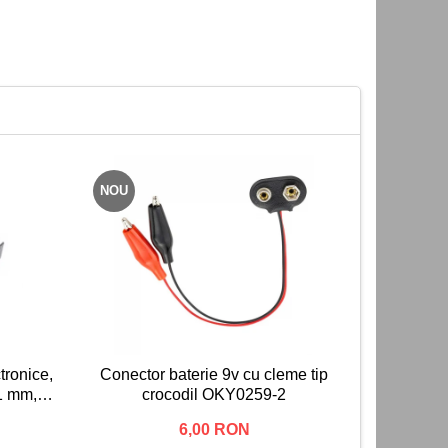
NOU
NOU
tronice,
Conector baterie 9v cu cleme tip
Laser 
1 mm,
crocodil OKY0259-2
6,00 RON