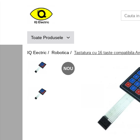
Toate Produsele
Arduino
Toate Produsele
Senzori Arduino
Surse miniatura pentru prototipuri
IQ Eectric /
Robotica /
Tastatura cu 16 taste compatibila 
Audio Arduino
NOU
Display Arduino
Module Diverse Arduino
Platforma de Dezvoltare
Adaptoare
Carcase
Conectica Arduino
Drivere de motor
Kit-uri