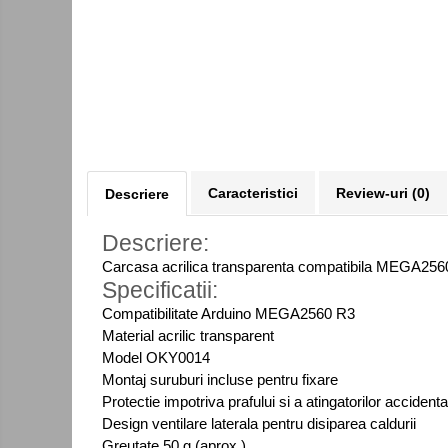
Kit-uri DIY
Module cu releu
Module si aparate de masura
Motoare
Raspberry PI
Surse de alimentare robotica
Caracteristici
Review-uri
(0)
Descriere
Surse de alimentare speciale
Descriere:
Echipamente de laborator
Carcasa acrilica transparenta compatibila MEGA2560 R
Echipamente de protectie
Specificatii:
Unelte de lipit
Compatibilitate Arduino MEGA2560 R3
Echipamente de atelier
Material acrilic transparent
Model OKY0014
Pensete
Montaj suruburi incluse pentru fixare
Truse de scule
Protectie impotriva prafului si a atingatorilor accidenta
Design ventilare laterala pentru disiparea caldurii
Aparate de masura si control
Greutate 50 g (aprox.)