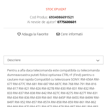
Kit-uri DIY
automatizari
Smartwatch
Microintrerupatoare
Paste de lipit
Unelte Scule Auto
Amplificatoare RGB
STOC EPUIZAT
Module cu releu
Sonerii wireless
Suport telefon
Punti redresoare
Surse de laborator
Controllere
Cod Produs:
6934086691521
Module si aparate de masura
Tastaturi
suporti video proiector
Relee
Suruburi, dibluri si accesorii uz
Iluminat interactiv
Ai nevoie de ajutor?
0775600601
Motoare
general
Telecomenzi
Termometre Hidrometre
Tranzistoare
Iluminat stradal
Barometre
Raspberry PI
Termometre
Videointerfoane
Adauga la Favorite
Cere informatii
Ventilatoare
Lampa de birou
transmitatoare radio
Surse de alimentare robotica
Unelte si aparate de masura
Yale electromagnetice
Lampi solare
Ventilatoare si racitoare aer
Surse de alimentare speciale
Lanterne
Spoturi Led
Descriere
Telecomenzi lustra
Pentru a afla daca telecomanda este compatibila cu telecomanda
Tuburi LED
dumneavoastra puteti folosi optiunea CTRL+F (Find) pentru o
cautare mai rapida Compatibil cu televizoare SONY: RM-656A RM-
677 RM-677C RM-681 RM-687 RM-687C RM-768 RM-791 RM-816
RM-817 RM-821 RM-826 RM-827B RM-830 RM-831 RM-832 RM-
833 RM-837 RM-838 RM-842 RM-827C RM-827S RM-827T RM-831
RM-834 RM-836 RM-839 RM-841 RM-845P RM-845S RM-849W RM-
849T RM-952 RM-857 RM-857A RM-858 RM-859 RM-861 RM-862
RM-869 RM-870 RM-871 RM-873 RM-878 RM-887 RM-881 RM-883